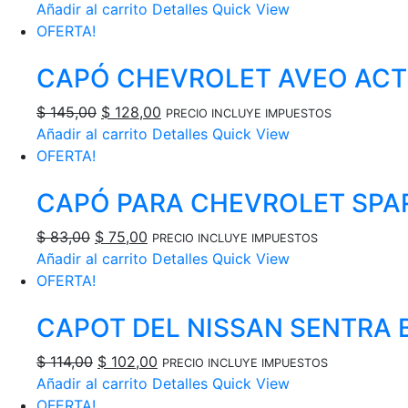
precio
precio
Añadir al carrito
Detalles
Quick View
original
actual
OFERTA!
era:
es:
CAPÓ CHEVROLET AVEO ACTIVO
$ 45,00.
$ 37,00.
El
El
$
145,00
$
128,00
PRECIO INCLUYE IMPUESTOS
precio
precio
Añadir al carrito
Detalles
Quick View
original
actual
OFERTA!
era:
es:
CAPÓ PARA CHEVROLET SPAR
$ 145,00.
$ 128,00.
El
El
$
83,00
$
75,00
PRECIO INCLUYE IMPUESTOS
precio
precio
Añadir al carrito
Detalles
Quick View
original
actual
OFERTA!
era:
es:
CAPOT DEL NISSAN SENTRA B
$ 83,00.
$ 75,00.
El
El
$
114,00
$
102,00
PRECIO INCLUYE IMPUESTOS
precio
precio
Añadir al carrito
Detalles
Quick View
original
actual
OFERTA!