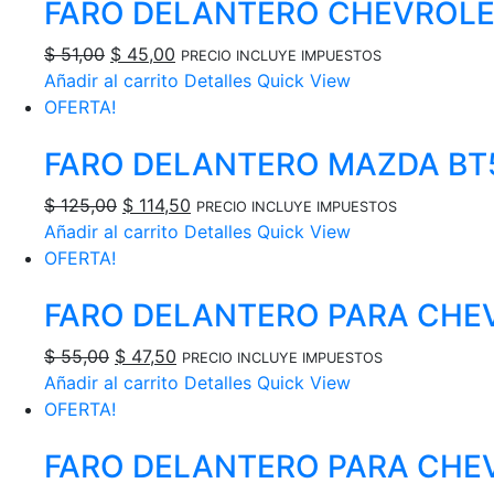
FARO DELANTERO CHEVROLET
$ 56,00.
$ 47,00.
El
El
$
51,00
$
45,00
PRECIO INCLUYE IMPUESTOS
precio
precio
Añadir al carrito
Detalles
Quick View
original
actual
OFERTA!
era:
es:
FARO DELANTERO MAZDA BT5
$ 51,00.
$ 45,00.
El
El
$
125,00
$
114,50
PRECIO INCLUYE IMPUESTOS
precio
precio
Añadir al carrito
Detalles
Quick View
original
actual
OFERTA!
era:
es:
FARO DELANTERO PARA CHEV
$ 125,00.
$ 114,50.
El
El
$
55,00
$
47,50
PRECIO INCLUYE IMPUESTOS
precio
precio
Añadir al carrito
Detalles
Quick View
original
actual
OFERTA!
era:
es:
FARO DELANTERO PARA CHEV
$ 55,00.
$ 47,50.