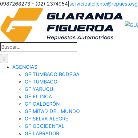
Saltar
0987268273 - (02) 2374954
|
servicioalcliente@repuestos
al
Facebook
Instagram
Tiktok
contenido
Buscar:
AGENCIAS
GF TUMBACO BODEGA
GF TUMBACO
GF YARUQUI
GF EL INCA
GF CALDERÓN
GF MITAD DEL MUNDO
GF SELVA ALEGRE
GF OCCIDENTAL
GF LABRADOR