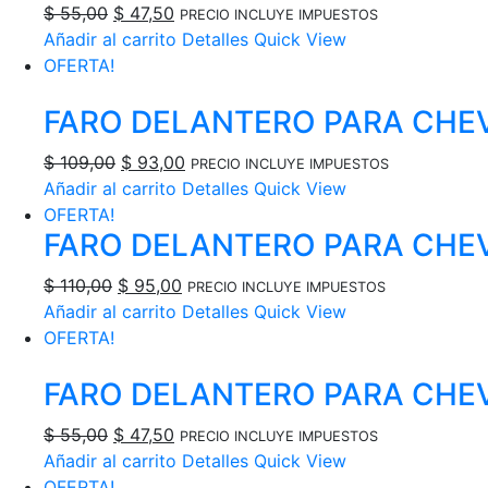
El
El
$
55,00
$
47,50
PRECIO INCLUYE IMPUESTOS
precio
precio
Añadir al carrito
Detalles
Quick View
original
actual
OFERTA!
era:
es:
FARO DELANTERO PARA CHE
$ 55,00.
$ 47,50.
El
El
$
109,00
$
93,00
PRECIO INCLUYE IMPUESTOS
precio
precio
Añadir al carrito
Detalles
Quick View
original
actual
OFERTA!
FARO DELANTERO PARA CHE
era:
es:
$ 109,00.
$ 93,00.
El
El
$
110,00
$
95,00
PRECIO INCLUYE IMPUESTOS
precio
precio
Añadir al carrito
Detalles
Quick View
original
actual
OFERTA!
era:
es:
FARO DELANTERO PARA CHEV
$ 110,00.
$ 95,00.
El
El
$
55,00
$
47,50
PRECIO INCLUYE IMPUESTOS
precio
precio
Añadir al carrito
Detalles
Quick View
original
actual
OFERTA!