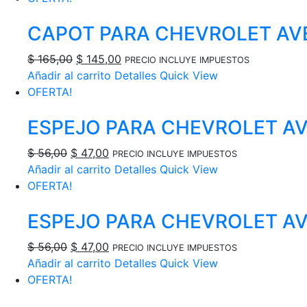
era:
es:
CAPOT PARA CHEVROLET AV
$ 114,00.
$ 102,00.
El
El
$
165,00
$
145,00
PRECIO INCLUYE IMPUESTOS
precio
precio
Añadir al carrito
Detalles
Quick View
original
actual
OFERTA!
era:
es:
ESPEJO PARA CHEVROLET AV
$ 165,00.
$ 145,00.
El
El
$
56,00
$
47,00
PRECIO INCLUYE IMPUESTOS
precio
precio
Añadir al carrito
Detalles
Quick View
original
actual
OFERTA!
era:
es:
ESPEJO PARA CHEVROLET AV
$ 56,00.
$ 47,00.
El
El
$
56,00
$
47,00
PRECIO INCLUYE IMPUESTOS
precio
precio
Añadir al carrito
Detalles
Quick View
original
actual
OFERTA!
era:
es: