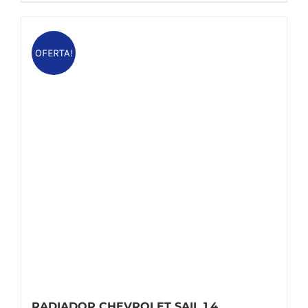
$ 121,00.
$ 115,50.
OFERTA!
RADIADOR CHEVROLET SAIL 1.4