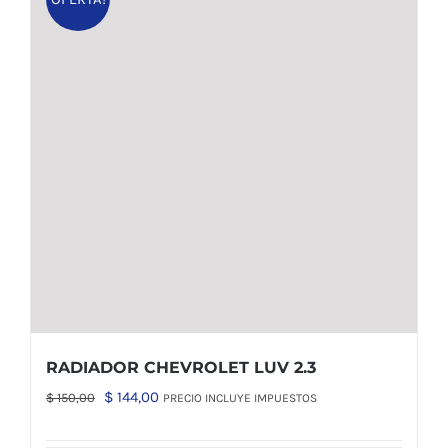
RADIADOR CHEVROLET LUV 2.3
El
El
$
144,00
$
150,00
PRECIO INCLUYE IMPUESTOS
precio
precio