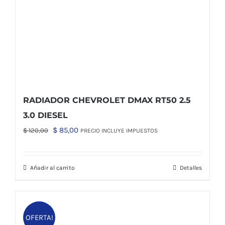
RADIADOR CHEVROLET DMAX RT50 2.5
3.0 DIESEL
El
El
$
85,00
$
120,00
PRECIO INCLUYE IMPUESTOS
precio
precio
original
actual
Añadir al carrito
Detalles
era:
es:
$ 120,00.
$ 85,00.
OFERTA!