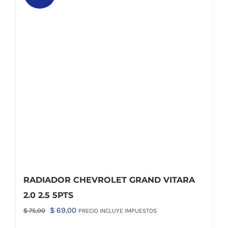
RADIADOR CHEVROLET GRAND VITARA
2.0 2.5 5PTS
El
El
$
69,00
$
75,00
PRECIO INCLUYE IMPUESTOS
precio
precio