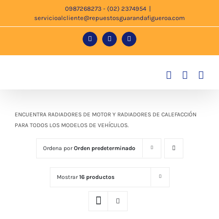
Saltar
0987268273 - (02) 2374954
|
servicioalcliente@repuestosguarandafigueroa.com
al
contenido
Facebook
Instagram
Tiktok
ENCUENTRA RADIADORES DE MOTOR Y RADIADORES DE CALEFACCIÓN
PARA TODOS LOS MODELOS DE VEHÍCULOS.
Ordena por
Orden predeterminado
Mostrar
16 productos