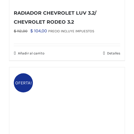
RADIADOR CHEVROLET LUV 3.2/
CHEVROLET RODEO 3.2
El
El
$
104,00
$
112,00
PRECIO INCLUYE IMPUESTOS
precio
precio
original
actual
Añadir al carrito
Detalles
era:
es:
$ 112,00.
$ 104,00.
OFERTA!