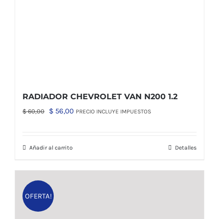
RADIADOR CHEVROLET VAN N200 1.2
El
El
$
56,00
$
60,00
PRECIO INCLUYE IMPUESTOS
precio
precio
original
actual
Añadir al carrito
Detalles
era:
es:
$ 60,00.
$ 56,00.
OFERTA!