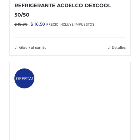
REFRIGERANTE ACDELCO DEXCOOL
50/50
El
El
$
16,50
$
18,00
PRECIO INCLUYE IMPUESTOS
precio
precio
original
actual
Añadir al carrito
Detalles
era:
es:
$ 18,00.
$ 16,50.
OFERTA!