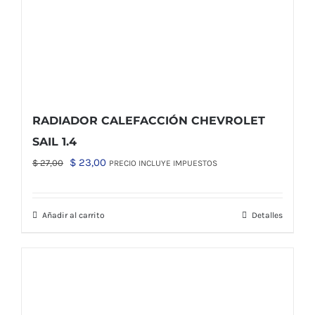
RADIADOR CALEFACCIÓN CHEVROLET
SAIL 1.4
El
El
$
23,00
$
27,00
PRECIO INCLUYE IMPUESTOS
precio
precio
original
actual
Añadir al carrito
Detalles
era:
es:
$ 27,00.
$ 23,00.