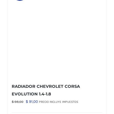
RADIADOR CHEVROLET CORSA
EVOLUTION 1.4-1.8
El
El
$
91,00
$
98,00
PRECIO INCLUYE IMPUESTOS
precio
precio