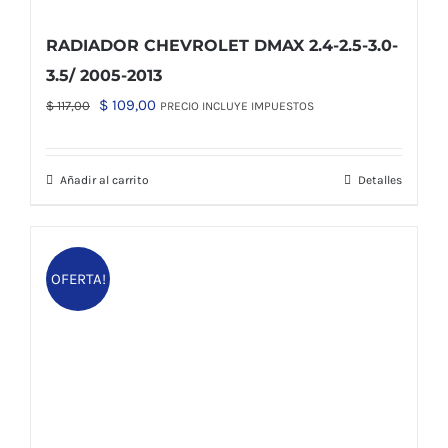
RADIADOR CHEVROLET DMAX 2.4-2.5-3.0-
3.5/ 2005-2013
El
El
$
109,00
$
117,00
PRECIO INCLUYE IMPUESTOS
precio
precio
original
actual
Añadir al carrito
Detalles
era:
es:
$ 117,00.
$ 109,00.
OFERTA!