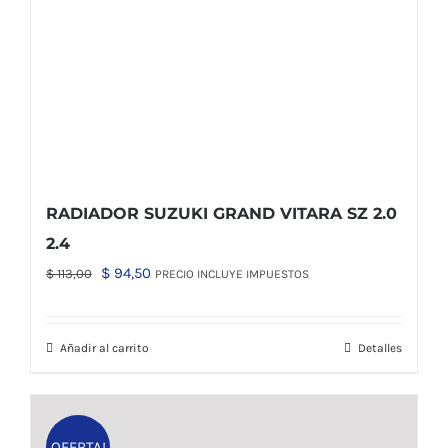
RADIADOR SUZUKI GRAND VITARA SZ 2.0
2.4
El
El
$
94,50
$
113,00
PRECIO INCLUYE IMPUESTOS
precio
precio
original
actual
Añadir al carrito
Detalles
era:
es:
$ 113,00.
$ 94,50.
OFERTA!