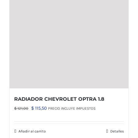
RADIADOR CHEVROLET OPTRA 1.8
El
El
$
115,50
$
121,00
PRECIO INCLUYE IMPUESTOS
precio
precio
original
actual
Añadir al carrito
Detalles
era:
es: