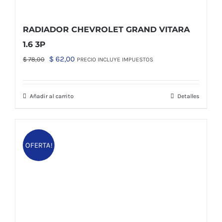
RADIADOR CHEVROLET GRAND VITARA
1.6 3P
El
El
$
62,00
$
78,00
PRECIO INCLUYE IMPUESTOS
precio
precio
original
actual
Añadir al carrito
Detalles
era:
es:
$ 78,00.
$ 62,00.
OFERTA!