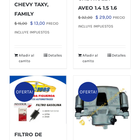
CHEVY TAXY,
AVEO 1.4 1.5 1.6
FAMILY
El
El
$
29,00
$
32,00
PRECIO
El
El
$
13,00
$
15,00
PRECIO
precio
precio
INCLUYE IMPUESTOS
precio
precio
INCLUYE IMPUESTOS
original
actual
original
actual
era:
es:
era:
es:
$ 32,00.
$ 29,00.
Añadir al
Detalles
Añadir al
Detalles
$ 15,00.
$ 13,00.
carrito
carrito
OFERTA!
OFERTA!
FILTRO DE