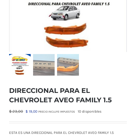
DIRECCIONAL PARA EL
CHEVROLET AVEO FAMILY 1.5
El
El
$
23,00
$
19,00
10 disponibles
PRECIO INCLUYE IMPUESTOS
precio
precio
original
actual
era:
es:
ESTA ES UNA DIRECCIONAL PARA EL CHEVROLET AVEO FAMILY 1.5