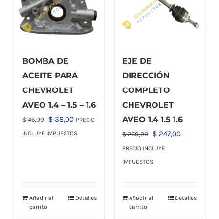
BOMBA DE
EJE DE
ACEITE PARA
DIRECCIÓN
CHEVROLET
COMPLETO
AVEO 1.4 – 1.5 – 1.6
CHEVROLET
El
El
$
38,00
AVEO 1.4 1.5 1.6
$
46,00
PRECIO
precio
precio
El
El
$
247,00
INCLUYE IMPUESTOS
$
260,00
original
actual
precio
precio
PRECIO INCLUYE
era:
es:
original
actual
IMPUESTOS
$ 46,00.
$ 38,00.
era:
es:
$ 260,00.
$ 247,00.
Añadir al
Detalles
Añadir al
Detalles
carrito
carrito