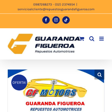
Saltar
0987268273 - (02) 2374954
|
servicioalcliente@repuestosguarandafigueroa.com
al
contenido
Facebook
Instagram
Tiktok
OFERTA!