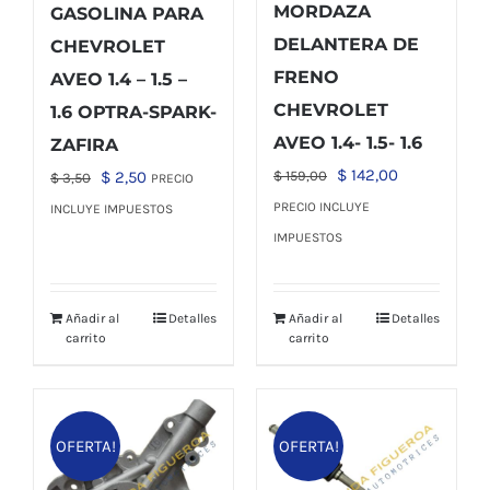
MORDAZA
GASOLINA PARA
DELANTERA DE
CHEVROLET
FRENO
AVEO 1.4 – 1.5 –
CHEVROLET
1.6 OPTRA-SPARK-
AVEO 1.4- 1.5- 1.6
ZAFIRA
El
El
$
142,00
El
El
$
2,50
$
159,00
$
3,50
PRECIO
precio
precio
precio
precio
PRECIO INCLUYE
INCLUYE IMPUESTOS
original
actual
original
actual
IMPUESTOS
era:
es:
era:
es:
$ 159,00.
$ 142,00.
$ 3,50.
$ 2,50.
Añadir al
Detalles
Añadir al
Detalles
carrito
carrito
OFERTA!
OFERTA!