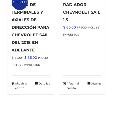
OFERTA!
COMBO DE
RADIADOR
TERMINALES Y
CHEVROLET SAIL
AXIALES DE
1.5
DIRECCIÓN PARA
$
65,00
PRECIO INCLUYE
CHEVROLET SAIL
IMPUESTOS
DEL 2018 EN
ADELANTE
El
El
$
35,00
$
41,00
PRECIO
precio
precio
INCLUYE IMPUESTOS
original
actual
era:
es:
Añadir al
Detalles
Añadir al
Detalles
$ 41,00.
$ 35,00.
carrito
carrito