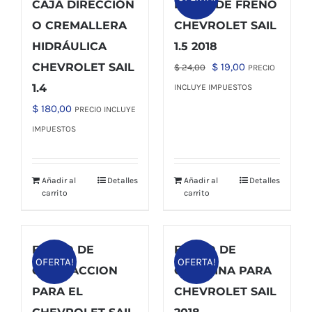
CAJA DIRECCIÓN
DISCO DE FRENO
O CREMALLERA
CHEVROLET SAIL
HIDRÁULICA
1.5 2018
El
El
CHEVROLET SAIL
$
19,00
$
24,00
PRECIO
precio
precio
1.4
INCLUYE IMPUESTOS
original
actual
$
180,00
PRECIO INCLUYE
era:
es:
IMPUESTOS
$ 24,00.
$ 19,00.
Añadir al
Detalles
Añadir al
Detalles
carrito
carrito
FILTRO DE
FILTRO DE
OFERTA!
OFERTA!
CALEFACCION
GASOLINA PARA
PARA EL
CHEVROLET SAIL