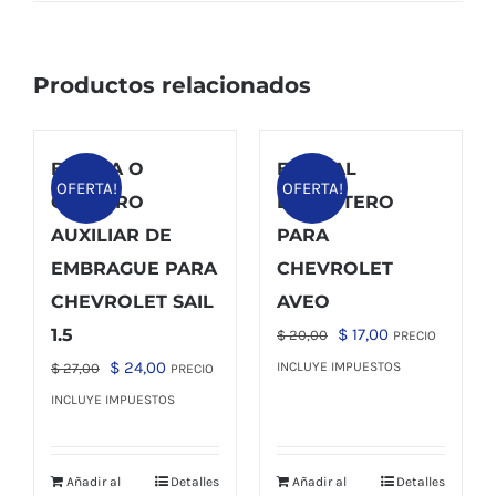
Productos relacionados
BOMBA O
ESPIRAL
OFERTA!
OFERTA!
CILINDRO
DELANTERO
AUXILIAR DE
PARA
EMBRAGUE PARA
CHEVROLET
CHEVROLET SAIL
AVEO
El
El
1.5
$
17,00
$
20,00
PRECIO
precio
precio
El
El
$
24,00
INCLUYE IMPUESTOS
$
27,00
PRECIO
original
actual
precio
precio
INCLUYE IMPUESTOS
era:
es:
original
actual
$ 20,00.
$ 17,00.
era:
es:
Añadir al
Detalles
Añadir al
Detalles
$ 27,00.
$ 24,00.