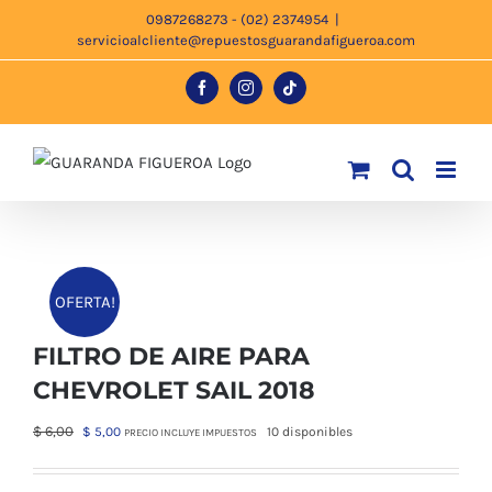
Saltar
0987268273 - (02) 2374954
|
servicioalcliente@repuestosguarandafigueroa.com
al
contenido
Facebook
Instagram
Tiktok
OFERTA!
FILTRO DE AIRE PARA
CHEVROLET SAIL 2018
El
El
$
6,00
$
5,00
10 disponibles
PRECIO INCLUYE IMPUESTOS
precio
precio
original
actual