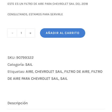
era:
es:
ESTE ES UN FILTRO DE AIRE PARA CHEVROLET SAIL DEL 2018
$ 6,00.
$ 5,00.
CONSULTANOS, ESTAMOS PARA SERVIRLE
AÑADIR AL CARRITO
FILTRO
DE
AIRE
PARA
SKU:
90799322
CHEVROLET
Categoría:
SAIL
SAIL
Etiquetas:
AIRE
,
CHEVROLET SAIL
,
FILTRO DE AIRE
,
FILTRO
2018
DE AIRE PARA CHEVROLET SAIL
,
SAIL
cantidad
Descripción