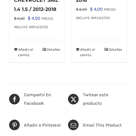
CHEVROLET SAIL
2018
El
El
1.4 1.5 / 2012-2018
$
4,00
$
6,00
PRECIO
precio
precio
El
El
$
4,50
INCLUYE IMPUESTOS
$
6,50
PRECIO
original
actual
precio
precio
INCLUYE IMPUESTOS
era:
es:
original
actual
$ 6,00.
$ 4,00.
era:
es:
Añadir al
Detalles
Añadir al
Detalles
$ 6,50.
$ 4,50.
carrito
carrito
Compartir En
Twitear este
Facebook
producto
Añadir a Pinterest
Email This Product