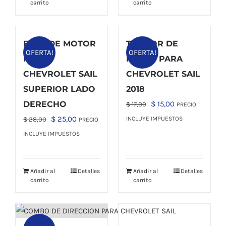
carrito
carrito
BASE DE MOTOR
TAMBOR DE
OFERTA!
OFERTA!
PARA
FRENO PARA
CHEVROLET SAIL
CHEVROLET SAIL
SUPERIOR LADO
2018
El
El
DERECHO
$
15,00
$
17,00
PRECIO
precio
precio
El
El
$
25,00
INCLUYE IMPUESTOS
$
28,00
PRECIO
original
actual
precio
precio
INCLUYE IMPUESTOS
era:
es:
original
actual
$ 17,00.
$ 15,00.
era:
es:
Añadir al
Detalles
Añadir al
Detalles
$ 28,00.
$ 25,00.
carrito
carrito