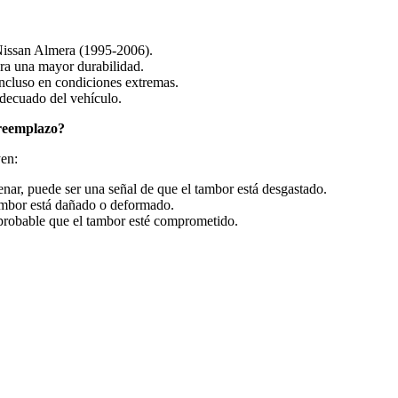
Nissan Almera (1995-2006).
ara una mayor durabilidad.
incluso en condiciones extremas.
decuado del vehículo.
 reemplazo?
yen:
renar, puede ser una señal de que el tambor está desgastado.
tambor está dañado o deformado.
s probable que el tambor esté comprometido.