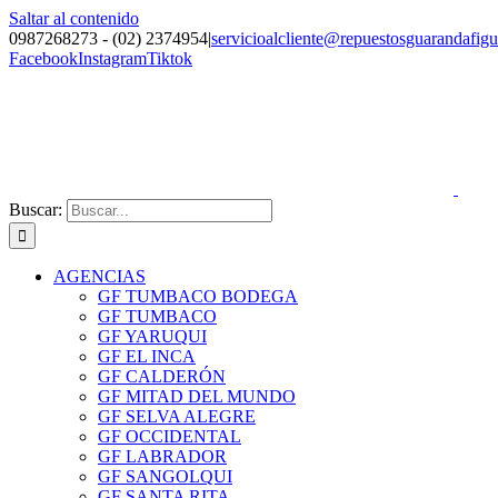
Saltar al contenido
0987268273 - (02) 2374954
|
servicioalcliente@repuestosguarandafig
Facebook
Instagram
Tiktok
Buscar:
AGENCIAS
GF TUMBACO BODEGA
GF TUMBACO
GF YARUQUI
GF EL INCA
GF CALDERÓN
GF MITAD DEL MUNDO
GF SELVA ALEGRE
GF OCCIDENTAL
GF LABRADOR
GF SANGOLQUI
GF SANTA RITA