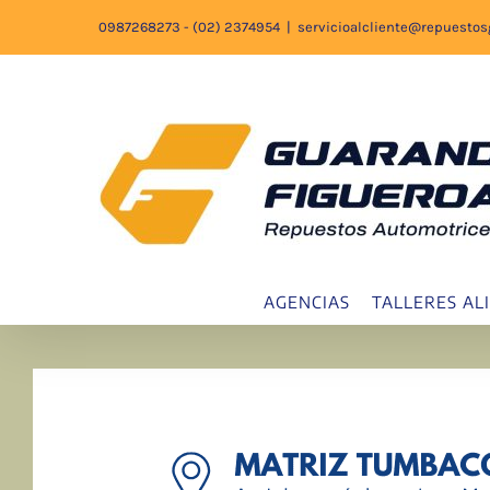
Saltar
0987268273 - (02) 2374954
|
servicioalcliente@repuesto
al
contenido
AGENCIAS
TALLERES AL