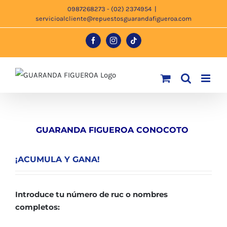
Saltar
0987268273 - (02) 2374954
|
servicioalcliente@repuestosguarandafigueroa.com
al
contenido
Facebook
Instagram
Tiktok
GUARANDA FIGUEROA CONOCOTO
¡ACUMULA Y GANA!
Introduce tu número de ruc o nombres
completos: