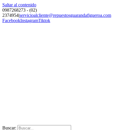
Saltar al contenido
0987268273 - (02)
2374954
|
servicioalcliente@repuestosguarandafigueroa.com
Facebook
Instagram
Tiktok
Buscar: