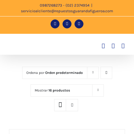
Saltar
0987268273 - (02) 2374954
|
servicioalcliente@repuestosguarandafigueroa.com
al
contenido
Facebook
Instagram
Tiktok
Ordena por
Orden predeterminado
Mostrar
16 productos