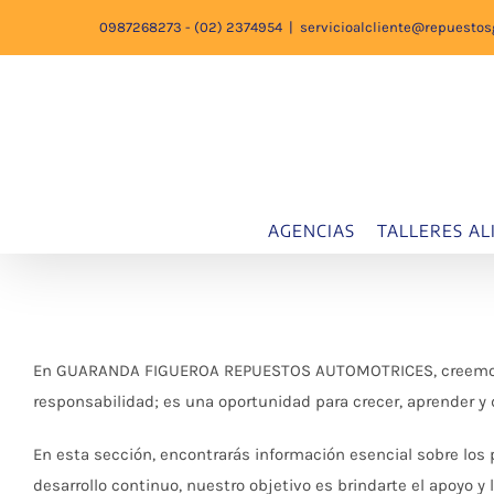
Saltar
0987268273 - (02) 2374954
|
servicioalcliente@repuesto
al
contenido
AGENCIAS
TALLERES AL
En GUARANDA FIGUEROA REPUESTOS AUTOMOTRICES, creemos en e
responsabilidad; es una oportunidad para crecer, aprender y 
En esta sección, encontrarás información esencial sobre los
desarrollo continuo, nuestro objetivo es brindarte el apoyo y