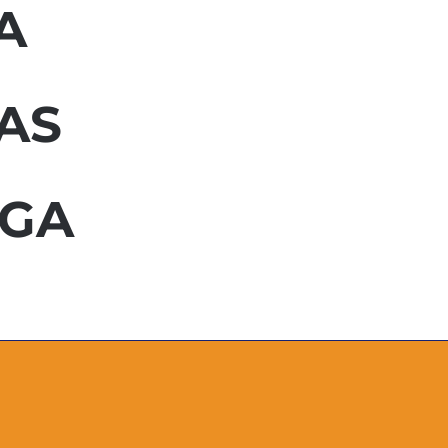
A
AS
EGA