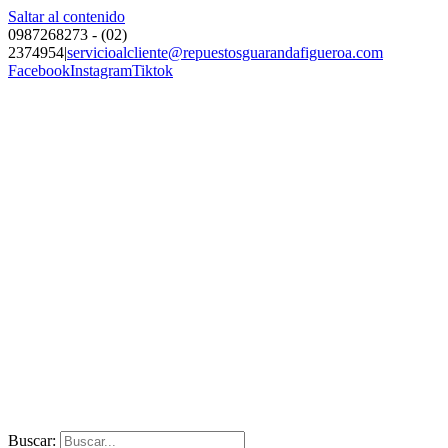
Saltar al contenido
0987268273 - (02)
2374954
|
servicioalcliente@repuestosguarandafigueroa.com
Facebook
Instagram
Tiktok
Buscar: