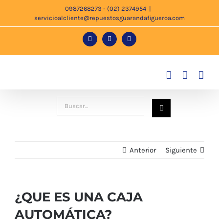
Saltar
0987268273 - (02) 2374954
|
servicioalcliente@repuestosguarandafigueroa.com
al
contenido
Facebook
Instagram
Tiktok
Buscar:
Anterior
Siguiente
¿QUE ES UNA CAJA
AUTOMÁTICA?