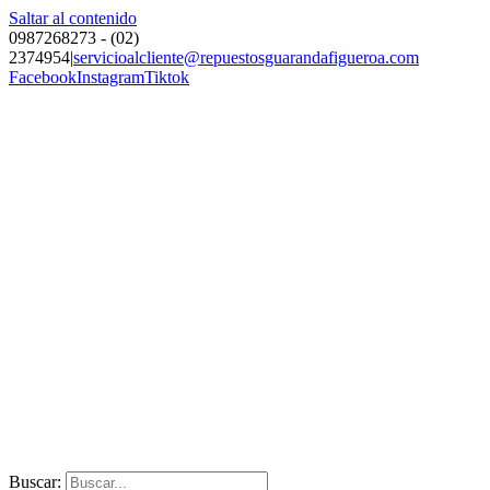
Saltar al contenido
0987268273 - (02)
2374954
|
servicioalcliente@repuestosguarandafigueroa.com
Facebook
Instagram
Tiktok
Buscar: