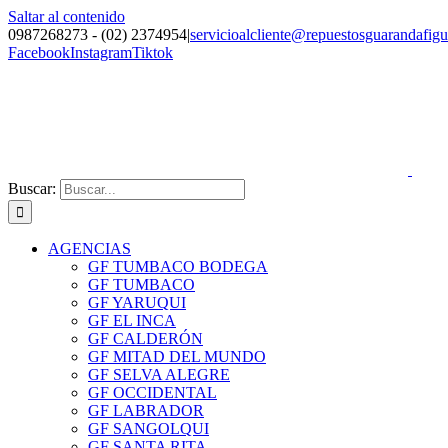
Saltar al contenido
0987268273 - (02) 2374954
|
servicioalcliente@repuestosguarandafig
Facebook
Instagram
Tiktok
Buscar:
AGENCIAS
GF TUMBACO BODEGA
GF TUMBACO
GF YARUQUI
GF EL INCA
GF CALDERÓN
GF MITAD DEL MUNDO
GF SELVA ALEGRE
GF OCCIDENTAL
GF LABRADOR
GF SANGOLQUI
GF SANTA RITA