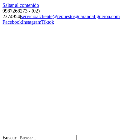
Saltar al contenido
0987268273 - (02)
2374954
|
servicioalcliente@repuestosguarandafigueroa.com
Facebook
Instagram
Tiktok
Buscar: