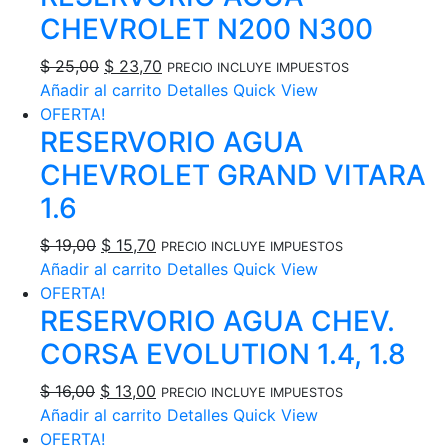
$ 25,00.
$ 22,00.
CHEVROLET N200 N300
El
El
$
25,00
$
23,70
PRECIO INCLUYE IMPUESTOS
precio
precio
Añadir al carrito
Detalles
Quick View
original
actual
OFERTA!
RESERVORIO AGUA
era:
es:
$ 25,00.
$ 23,70.
CHEVROLET GRAND VITARA
1.6
El
El
$
19,00
$
15,70
PRECIO INCLUYE IMPUESTOS
precio
precio
Añadir al carrito
Detalles
Quick View
original
actual
OFERTA!
RESERVORIO AGUA CHEV.
era:
es:
$ 19,00.
$ 15,70.
CORSA EVOLUTION 1.4, 1.8
El
El
$
16,00
$
13,00
PRECIO INCLUYE IMPUESTOS
precio
precio
Añadir al carrito
Detalles
Quick View
original
actual
OFERTA!