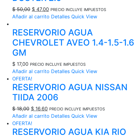
El
El
$
50,00
$
47,00
PRECIO INCLUYE IMPUESTOS
precio
precio
Añadir al carrito
Detalles
Quick View
original
actual
RESERVORIO AGUA
era:
es:
$ 50,00.
$ 47,00.
CHEVROLET AVEO 1.4-1.5-1.6
GM
$
17,00
PRECIO INCLUYE IMPUESTOS
Añadir al carrito
Detalles
Quick View
OFERTA!
RESERVORIO AGUA NISSAN
TIIDA 2006
El
El
$
18,00
$
16,60
PRECIO INCLUYE IMPUESTOS
precio
precio
Añadir al carrito
Detalles
Quick View
original
actual
OFERTA!
RESERVORIO AGUA KIA RIO
era:
es: