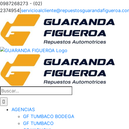
Saltar
0987268273 - (02)
al
2374954
|
servicioalcliente@repuestosguarandafigueroa.co
contenido
Facebook
Instagram
Tiktok
Buscar:
AGENCIAS
GF TUMBACO BODEGA
GF TUMBACO