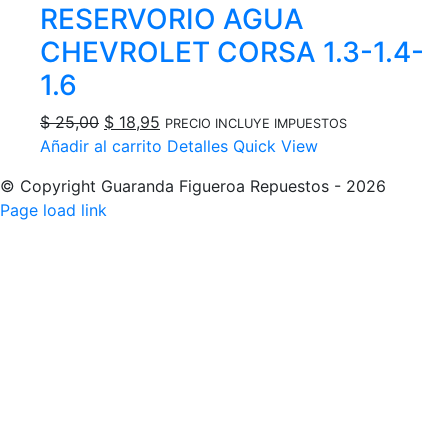
RESERVORIO AGUA
era:
es:
$ 16,00.
$ 13,00.
CHEVROLET CORSA 1.3-1.4-
1.6
El
El
$
25,00
$
18,95
PRECIO INCLUYE IMPUESTOS
precio
precio
Añadir al carrito
Detalles
Quick View
original
actual
© Copyright Guaranda Figueroa Repuestos -
2026
era:
es:
Facebook
Instagram
Tiktok
Page load link
$ 25,00.
$ 18,95.
Ir
a
Arriba