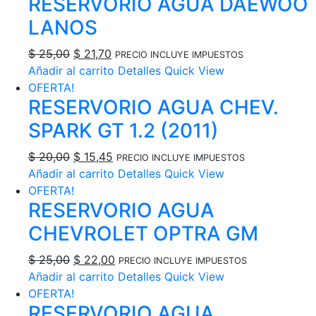
RESERVORIO AGUA DAEWOO
era:
es:
$ 22,60.
$ 21,25.
LANOS
El
El
$
25,00
$
21,70
PRECIO INCLUYE IMPUESTOS
precio
precio
Añadir al carrito
Detalles
Quick View
original
actual
OFERTA!
RESERVORIO AGUA CHEV.
era:
es:
$ 25,00.
$ 21,70.
SPARK GT 1.2 (2011)
El
El
$
20,00
$
15,45
PRECIO INCLUYE IMPUESTOS
precio
precio
Añadir al carrito
Detalles
Quick View
original
actual
OFERTA!
RESERVORIO AGUA
era:
es:
$ 20,00.
$ 15,45.
CHEVROLET OPTRA GM
El
El
$
25,00
$
22,00
PRECIO INCLUYE IMPUESTOS
precio
precio
Añadir al carrito
Detalles
Quick View
original
actual
OFERTA!
RESERVORIO AGUA
era:
es: