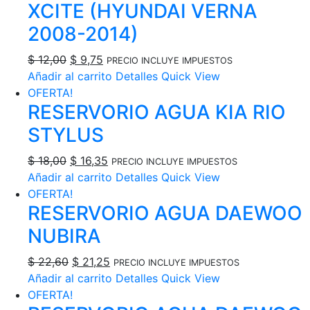
$ 18,00.
$ 16,60.
XCITE (HYUNDAI VERNA
2008-2014)
El
El
$
12,00
$
9,75
PRECIO INCLUYE IMPUESTOS
precio
precio
Añadir al carrito
Detalles
Quick View
original
actual
OFERTA!
RESERVORIO AGUA KIA RIO
era:
es:
$ 12,00.
$ 9,75.
STYLUS
El
El
$
18,00
$
16,35
PRECIO INCLUYE IMPUESTOS
precio
precio
Añadir al carrito
Detalles
Quick View
original
actual
OFERTA!
RESERVORIO AGUA DAEWOO
era:
es:
$ 18,00.
$ 16,35.
NUBIRA
El
El
$
22,60
$
21,25
PRECIO INCLUYE IMPUESTOS
precio
precio
Añadir al carrito
Detalles
Quick View
original
actual
OFERTA!