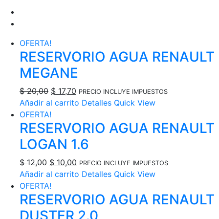
OFERTA!
RESERVORIO AGUA RENAULT
MEGANE
El
El
$
20,00
$
17,70
PRECIO INCLUYE IMPUESTOS
precio
precio
Añadir al carrito
Detalles
Quick View
original
actual
OFERTA!
RESERVORIO AGUA RENAULT
era:
es:
$ 20,00.
$ 17,70.
LOGAN 1.6
El
El
$
12,00
$
10,00
PRECIO INCLUYE IMPUESTOS
precio
precio
Añadir al carrito
Detalles
Quick View
original
actual
OFERTA!
RESERVORIO AGUA RENAULT
era:
es:
$ 12,00.
$ 10,00.
DUSTER 2.0