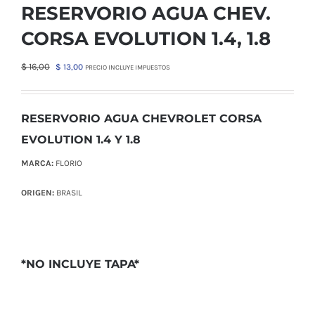
RESERVORIO AGUA CHEV.
CORSA EVOLUTION 1.4, 1.8
El
El
$
16,00
$
13,00
PRECIO INCLUYE IMPUESTOS
precio
precio
original
actual
era:
es:
RESERVORIO AGUA CHEVROLET CORSA
$ 16,00.
$ 13,00.
EVOLUTION 1.4 Y 1.8
MARCA:
FLORIO
ORIGEN:
BRASIL
*NO INCLUYE TAPA*