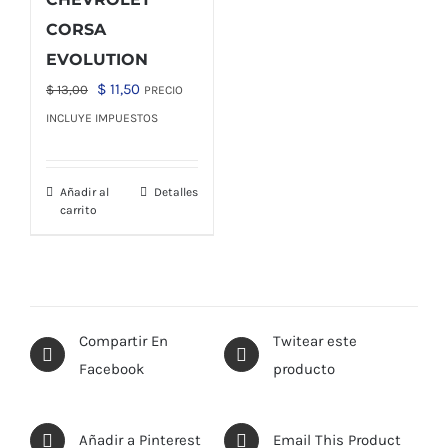
CORSA
EVOLUTION
El
El
$
11,50
$
13,00
PRECIO
precio
precio
INCLUYE IMPUESTOS
original
actual
era:
es:
Añadir al
Detalles
$ 13,00.
$ 11,50.
carrito
Compartir En
Twitear este
Facebook
producto
Añadir a Pinterest
Email This Product