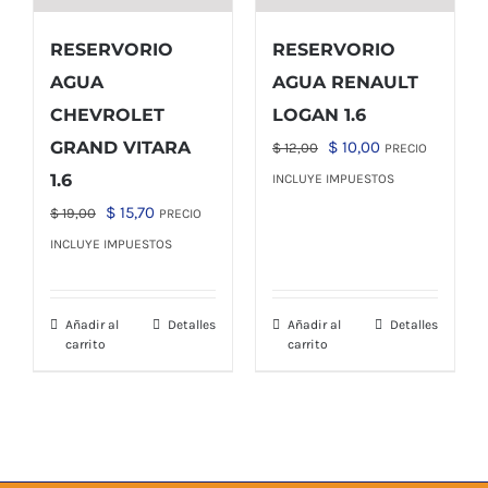
RESERVORIO
RESERVORIO
AGUA
AGUA RENAULT
CHEVROLET
LOGAN 1.6
El
El
GRAND VITARA
$
10,00
$
12,00
PRECIO
precio
precio
1.6
INCLUYE IMPUESTOS
original
actual
El
El
$
15,70
$
19,00
PRECIO
era:
es:
precio
precio
INCLUYE IMPUESTOS
$ 12,00.
$ 10,00.
original
actual
era:
es:
Añadir al
Detalles
Añadir al
Detalles
$ 19,00.
$ 15,70.
carrito
carrito