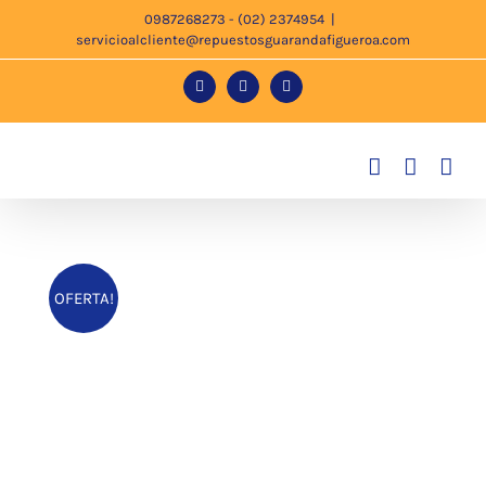
Saltar
0987268273 - (02) 2374954
|
servicioalcliente@repuestosguarandafigueroa.com
al
contenido
Facebook
Instagram
Tiktok
OFERTA!