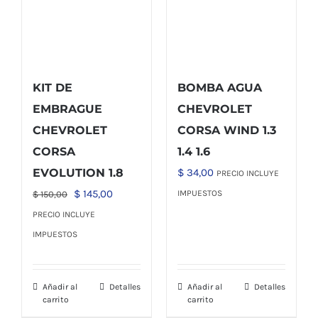
KIT DE
BOMBA AGUA
EMBRAGUE
CHEVROLET
CHEVROLET
CORSA WIND 1.3
CORSA
1.4 1.6
EVOLUTION 1.8
$
34,00
PRECIO INCLUYE
El
El
$
145,00
IMPUESTOS
$
150,00
precio
precio
PRECIO INCLUYE
original
actual
IMPUESTOS
era:
es:
$ 150,00.
$ 145,00.
Añadir al
Detalles
Añadir al
Detalles
carrito
carrito