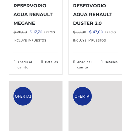
RESERVORIO
RESERVORIO
AGUA RENAULT
AGUA RENAULT
MEGANE
DUSTER 2.0
El
El
El
El
$
17,70
$
47,00
$
20,00
$
50,00
PRECIO
PRECIO
precio
precio
precio
precio
INCLUYE IMPUESTOS
INCLUYE IMPUESTOS
original
actual
original
actual
era:
es:
era:
es:
Añadir al
Detalles
Añadir al
Detalles
$ 20,00.
$ 17,70.
$ 50,00.
$ 47,00.
carrito
carrito
OFERTA!
OFERTA!