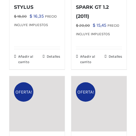
STYLUS
SPARK GT 1.2
El
El
$
16,35
(2011)
$
18,00
PRECIO
precio
precio
El
El
$
15,45
INCLUYE IMPUESTOS
$
20,00
PRECIO
original
actual
precio
precio
INCLUYE IMPUESTOS
era:
es:
original
actual
$ 18,00.
$ 16,35.
era:
es:
Añadir al
Detalles
Añadir al
Detalles
$ 20,00.
$ 15,45.
carrito
carrito
OFERTA!
OFERTA!