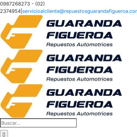
Saltar
0987268273 - (02)
al
2374954
|
servicioalcliente@repuestosguarandafigueroa.co
contenido
Facebook
Instagram
Tiktok
Buscar: