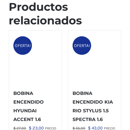
Productos
relacionados
OFERTA!
OFERTA!
BOBINA
BOBINA
ENCENDIDO
ENCENDIDO KIA
HYUNDAI
RIO STYLUS 1.5
ACCENT 1.6
SPECTRA 1.6
El
El
El
El
$
23,00
$
43,00
$
27,00
$
55,00
PRECIO
PRECIO