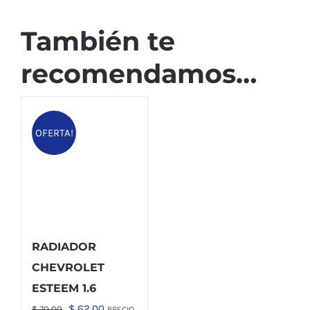
También te
recomendamos…
OFERTA!
RADIADOR
CHEVROLET
ESTEEM 1.6
El
El
$
62,00
$
70,00
PRECIO