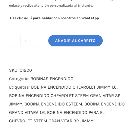
enlace y recibe atención personalizada al instante.
Haz clic aquí para hablar con nosotros en WhatsApp.
AÑADIR AL CARRITO
BOBINA
ENCENDIDO
CHEVROLET
ESTEEM-
SKU:
C1200
GRAND
Categoría:
BOBINAS ENCENDIDO
VITARA
Etiquetas:
BOBINA ENCENDIDO CHEVROLET JIMMY 1.6
,
1.6
BOBINA ENCENDIDO CHEVROLET STEEM GRAN VITAR 3P
cantidad
JIMMY
,
BOBINA ENCENDIDO ESTEEM
,
BOBINA ENCENDIDO
GRAND VITARA 1.6
,
BOBINA ENCENDIDO PARA EL
CHEVROLET STEEM GRAN VITAR 3P JIMMY