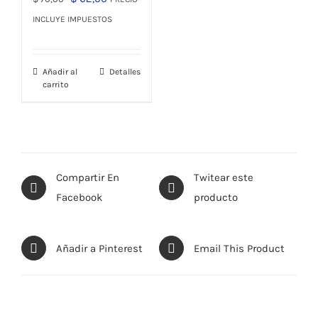
precio
precio
INCLUYE IMPUESTOS
original
actual
era:
es:
Añadir al
Detalles
$ 70,00.
$ 62,00.
carrito
Compartir En
Twitear este
Facebook
producto
Añadir a Pinterest
Email This Product