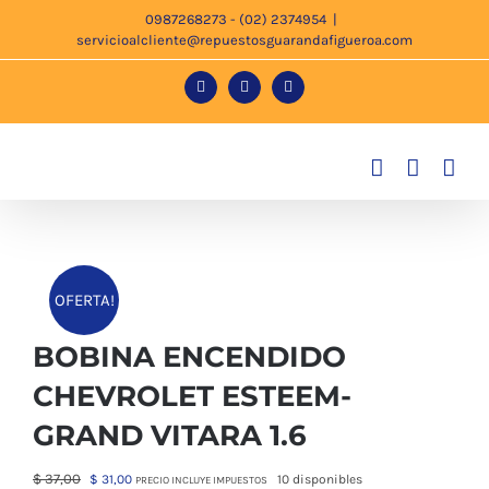
Saltar
0987268273 - (02) 2374954
|
servicioalcliente@repuestosguarandafigueroa.com
al
contenido
Facebook
Instagram
Tiktok
OFERTA!
BOBINA ENCENDIDO
CHEVROLET ESTEEM-
GRAND VITARA 1.6
El
El
$
37,00
$
31,00
10 disponibles
PRECIO INCLUYE IMPUESTOS