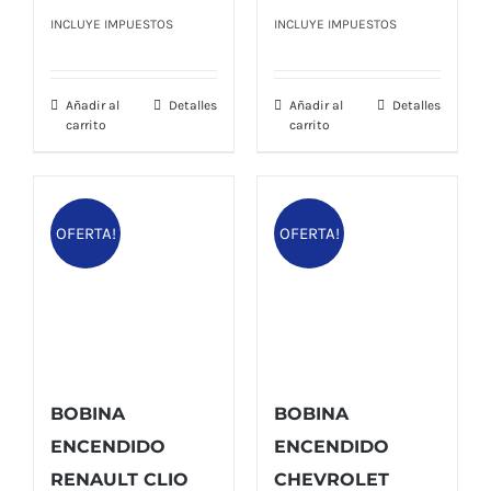
precio
precio
precio
precio
INCLUYE IMPUESTOS
INCLUYE IMPUESTOS
original
actual
original
actual
era:
es:
era:
es:
Añadir al
Detalles
Añadir al
Detalles
$ 27,00.
$ 23,00.
$ 55,00.
$ 43,00.
carrito
carrito
OFERTA!
OFERTA!
BOBINA
BOBINA
ENCENDIDO
ENCENDIDO
RENAULT CLIO
CHEVROLET