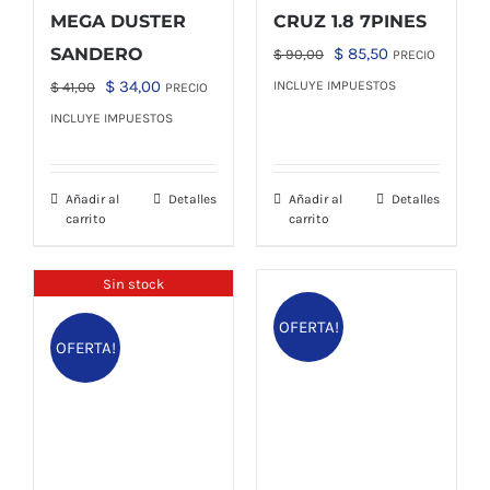
MEGA DUSTER
CRUZ 1.8 7PINES
El
El
SANDERO
$
85,50
$
90,00
PRECIO
precio
precio
El
El
$
34,00
INCLUYE IMPUESTOS
$
41,00
PRECIO
original
actual
precio
precio
INCLUYE IMPUESTOS
era:
es:
original
actual
$ 90,00.
$ 85,50.
era:
es:
Añadir al
Detalles
Añadir al
Detalles
$ 41,00.
$ 34,00.
carrito
carrito
Sin stock
OFERTA!
OFERTA!