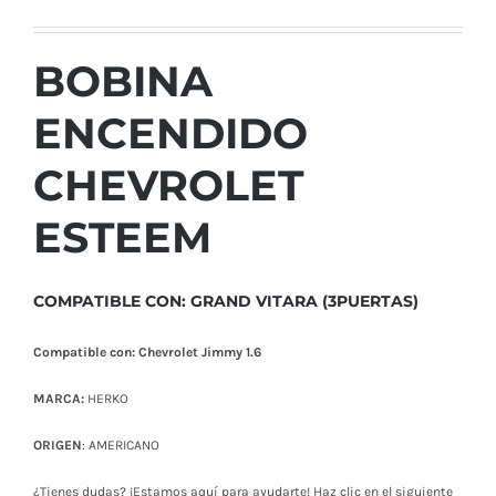
precio
precio
original
actual
era:
es:
BOBINA
$ 37,00.
$ 31,00.
ENCENDIDO
CHEVROLET
ESTEEM
COMPATIBLE CON: GRAND VITARA (3PUERTAS)
Compatible con: Chevrolet Jimmy 1.6
MARCA:
HERKO
ORIGEN
: AMERICANO
¿Tienes dudas? ¡Estamos aquí para ayudarte! Haz clic en el siguiente