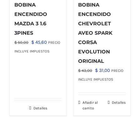
BOBINA
BOBINA
ENCENDIDO
ENCENDIDO
MAZDA 3 1.6
CHEVROLET
3PINES
AVEO SPARK
El
El
$
45,60
CORSA
$
50,00
PRECIO
precio
precio
EVOLUTION
INCLUYE IMPUESTOS
original
actual
ORIGINAL
era:
es:
El
El
$
31,00
$
43,00
PRECIO
$ 50,00.
$ 45,60.
precio
precio
INCLUYE IMPUESTOS
original
actual
era:
es:
Añadir al
Detalles
$ 43,00.
$ 31,00.
Detalles
carrito