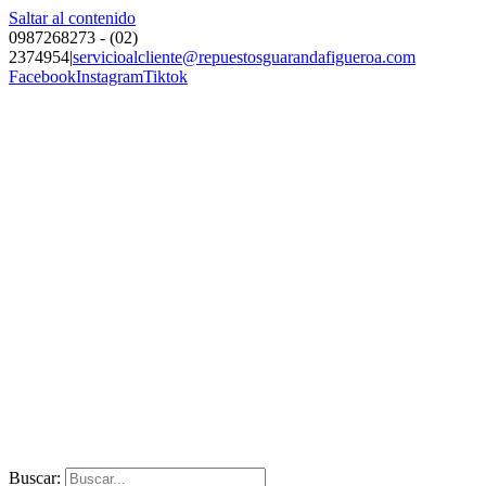
Saltar al contenido
0987268273 - (02)
2374954
|
servicioalcliente@repuestosguarandafigueroa.com
Facebook
Instagram
Tiktok
Buscar: