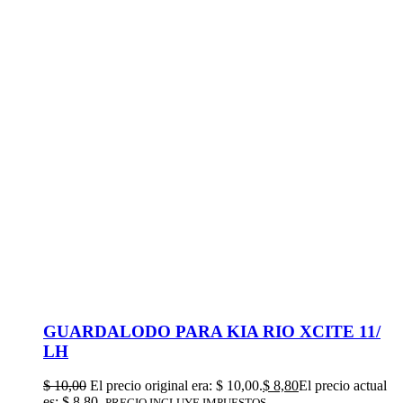
GUARDALODO PARA KIA RIO XCITE 11/
LH
$
10,00
El precio original era: $ 10,00.
$
8,80
El precio actual
es: $ 8,80.
PRECIO INCLUYE IMPUESTOS