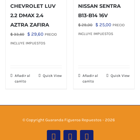
CHEVROLET LUV
NISSAN SENTRA
2.2 DMAX 2.4
B13-B14 16V
El
El
AZTRA ZAFIRA
$
25,00
$
29,00
PRECIO
precio
precio
El
El
$
29,60
INCLUYE IMPUESTOS
$
33,60
PRECIO
original
actual
precio
precio
INCLUYE IMPUESTOS
era:
es:
original
actual
$ 29,00.
$ 25,00.
era:
es:
$ 33,60.
$ 29,60.
Añadir al
Quick View
Añadir al
Quick View
carrito
carrito
© Copyright Guaranda Figueroa Repuestos -
2026