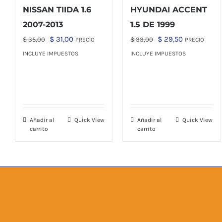
NISSAN TIIDA 1.6
HYUNDAI ACCENT
2007-2013
1.5 DE 1999
El
El
El
El
$
31,00
$
29,50
$
35,00
$
33,00
PRECIO
PRECIO
precio
precio
precio
precio
INCLUYE IMPUESTOS
INCLUYE IMPUESTOS
original
actual
original
actual
era:
es:
era:
es:
$ 35,00.
$ 31,00.
$ 33,00.
$ 29,50.
Añadir al
Quick View
Añadir al
Quick View
carrito
carrito