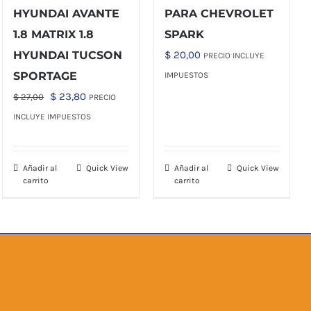
HYUNDAI AVANTE
PARA CHEVROLET
1.8 MATRIX 1.8
SPARK
HYUNDAI TUCSON
$
20,00
PRECIO INCLUYE
SPORTAGE
IMPUESTOS
El
El
$
23,80
$
27,00
PRECIO
precio
precio
INCLUYE IMPUESTOS
original
actual
era:
es:
Añadir al
Quick View
Añadir al
Quick View
$ 27,00.
$ 23,80.
carrito
carrito