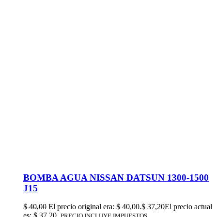
BOMBA AGUA NISSAN DATSUN 1300-1500
J15
$
40,00
El precio original era: $ 40,00.
$
37,20
El precio actual
es: $ 37,20.
PRECIO INCLUYE IMPUESTOS