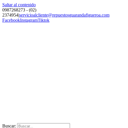
Saltar al contenido
0987268273 - (02)
2374954
|
servicioalcliente@repuestosguarandafigueroa.com
Facebook
Instagram
Tiktok
Buscar: