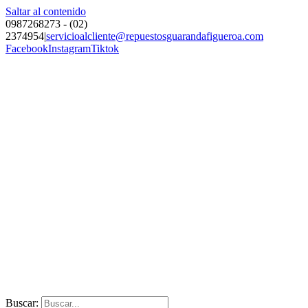
Saltar al contenido
0987268273 - (02)
2374954
|
servicioalcliente@repuestosguarandafigueroa.com
Facebook
Instagram
Tiktok
Buscar: