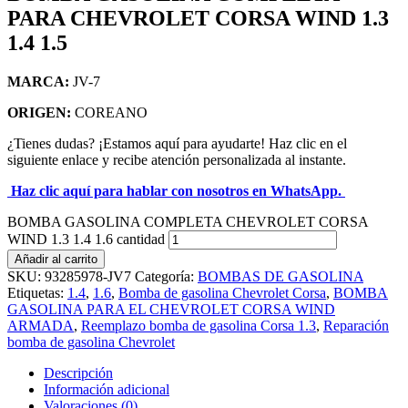
PARA CHEVROLET CORSA WIND 1.3
1.4 1.5
MARCA:
JV-7
ORIGEN:
COREANO
¿Tienes dudas? ¡Estamos aquí para ayudarte! Haz clic en el
siguiente enlace y recibe atención personalizada al instante.
Haz clic aquí para hablar con nosotros en WhatsApp.
BOMBA GASOLINA COMPLETA CHEVROLET CORSA
WIND 1.3 1.4 1.6 cantidad
Añadir al carrito
SKU:
93285978-JV7
Categoría:
BOMBAS DE GASOLINA
Etiquetas:
1.4
,
1.6
,
Bomba de gasolina Chevrolet Corsa
,
BOMBA
GASOLINA PARA EL CHEVROLET CORSA WIND
ARMADA
,
Reemplazo bomba de gasolina Corsa 1.3
,
Reparación
bomba de gasolina Chevrolet
Descripción
Información adicional
Valoraciones (0)