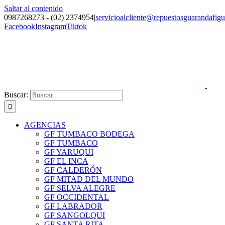
Saltar al contenido
0987268273 - (02) 2374954
|
servicioalcliente@repuestosguarandafig
Facebook
Instagram
Tiktok
Buscar:
AGENCIAS
GF TUMBACO BODEGA
GF TUMBACO
GF YARUQUI
GF EL INCA
GF CALDERÓN
GF MITAD DEL MUNDO
GF SELVA ALEGRE
GF OCCIDENTAL
GF LABRADOR
GF SANGOLQUI
GF SANTA RITA