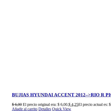
BUJIAS HYUNDAI ACCENT 2012–>RIO R P
$
6,00
El precio original era: $ 6,00.
$
4,25
El precio actual es: $
Añadir al carrito
Detalles
Quick View