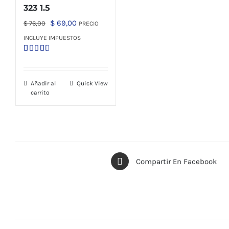
323 1.5
El
El
$
69,00
$
76,00
PRECIO
precio
precio
INCLUYE IMPUESTOS
original
actual
Valorado
era:
es:
con
3.00
$ 76,00.
$ 69,00.
de 5
Añadir al
Quick View
carrito
Compartir En Facebook