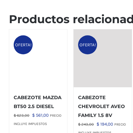
Productos relaciona
OFERTA!
OFERTA!
CABEZOTE MAZDA
CABEZOTE
BT50 2.5 DIESEL
CHEVROLET AVEO
El
El
$
561,00
FAMILY 1.5 8V
$
623,00
PRECIO
precio
precio
El
El
$
194,00
INCLUYE IMPUESTOS
$
243,00
PRECIO
original
actual
precio
precio
INCLUYE IMPUESTOS