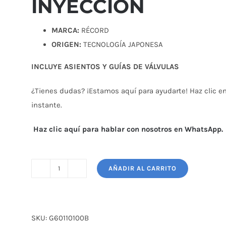
INYECCIÓN
MARCA:
RÉCORD
ORIGEN:
TECNOLOGÍA JAPONESA
INCLUYE ASIENTOS Y GUÍAS DE VÁLVULAS
¿Tienes dudas? ¡Estamos aquí para ayudarte! Haz clic en 
instante.
Haz clic aquí para hablar con nosotros en WhatsApp.
AÑADIR AL CARRITO
CABEZOTE
MAZDA
b2600
2.6
SKU:
G60110100B