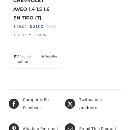
CHEVROLET
AVEO 1.4 1.5 1.6
EN TIPO (T)
El
El
$
21,00
$
28,00
PRECIO
precio
precio
INCLUYE IMPUESTOS
original
actual
era:
es:
Añadir al
Detalles
$ 28,00.
$ 21,00.
carrito
Compartir En
Twitear este
Facebook
producto
Añadir a Pinterest
Email This Product