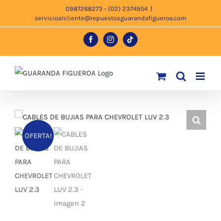
Saltar
0987268273 - (02) 2374954
|
servicioalcliente@repuestosguarandafigueroa.com
al
contenido
Facebook
Instagram
Tiktok
OFERTA!