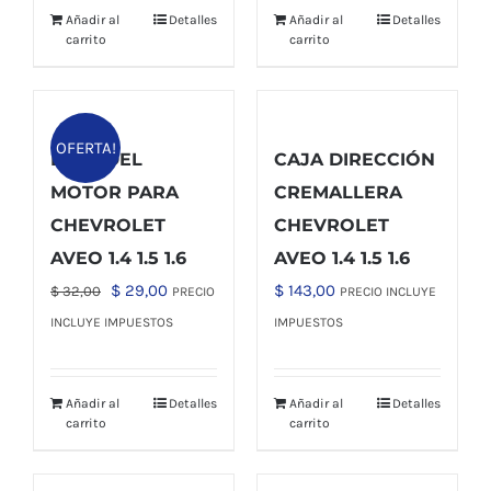
Añadir al
Detalles
Añadir al
Detalles
$ 64,00.
$ 59,00.
$ 35,00.
$ 30,00.
carrito
carrito
OFERTA!
BASE DEL
CAJA DIRECCIÓN
MOTOR PARA
CREMALLERA
CHEVROLET
CHEVROLET
AVEO 1.4 1.5 1.6
AVEO 1.4 1.5 1.6
El
El
$
29,00
$
143,00
$
32,00
PRECIO
PRECIO INCLUYE
precio
precio
INCLUYE IMPUESTOS
IMPUESTOS
original
actual
era:
es:
Añadir al
Detalles
Añadir al
Detalles
$ 32,00.
$ 29,00.
carrito
carrito