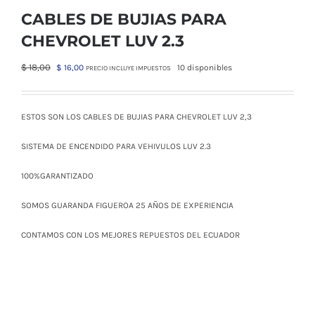
CABLES DE BUJIAS PARA
CHEVROLET LUV 2.3
El
El
$
18,00
$
16,00
10 disponibles
PRECIO INCLUYE IMPUESTOS
precio
precio
original
actual
era:
es:
ESTOS SON LOS CABLES DE BUJIAS PARA CHEVROLET LUV 2,3
$ 18,00.
$ 16,00.
SISTEMA DE ENCENDIDO PARA VEHIVULOS LUV 2.3
100%GARANTIZADO
SOMOS GUARANDA FIGUEROA 25 AÑOS DE EXPERIENCIA
CONTAMOS CON LOS MEJORES REPUESTOS DEL ECUADOR