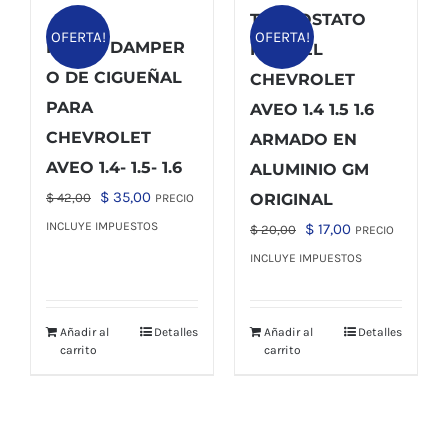
TERMOSTATO
OFERTA!
OFERTA!
POLEA DAMPER
PARA EL
O DE CIGUEÑAL
CHEVROLET
PARA
AVEO 1.4 1.5 1.6
CHEVROLET
ARMADO EN
AVEO 1.4- 1.5- 1.6
ALUMINIO GM
El
El
$
35,00
$
42,00
ORIGINAL
PRECIO
precio
precio
INCLUYE IMPUESTOS
El
El
$
17,00
$
20,00
PRECIO
original
actual
precio
precio
INCLUYE IMPUESTOS
era:
es:
original
actual
$ 42,00.
$ 35,00.
era:
es:
Añadir al
Detalles
Añadir al
Detalles
$ 20,00.
$ 17,00.
carrito
carrito