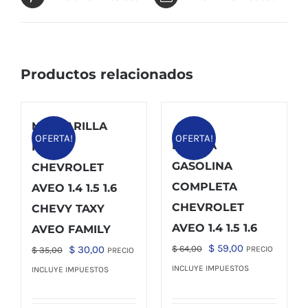
Productos relacionados
MASCARILLA
OFERTA!
OFERTA!
BOMBA
PARA
GASOLINA
CHEVROLET
COMPLETA
AVEO 1.4 1.5 1.6
CHEVROLET
CHEVY TAXY
AVEO 1.4 1.5 1.6
AVEO FAMILY
El
El
$
59,00
El
El
$
30,00
$
64,00
PRECIO
$
35,00
PRECIO
precio
precio
precio
precio
INCLUYE IMPUESTOS
INCLUYE IMPUESTOS
original
actual
original
actual
era:
es:
era:
es: