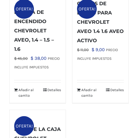
CABLES DE
OFERTA!
OFERTA!
BOBINA DE
BUJÍAS PARA
ENCENDIDO
CHEVROLET
CHEVROLET
AVEO 1.4 1.6 AVEO
AVEO, 1.4 – 1.5 –
ACTIVO
1.6
El
El
$
9,00
$
11,00
PRECIO
El
El
precio
precio
$
38,00
$
45,00
PRECIO
INCLUYE IMPUESTOS
precio
precio
original
actual
INCLUYE IMPUESTOS
original
actual
era:
es:
era:
es:
$ 11,00.
$ 9,00.
Añadir al
Detalles
Añadir al
Detalles
$ 45,00.
$ 38,00.
carrito
carrito
OFERTA!
BASE DE LA CAJA