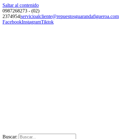
Saltar al contenido
0987268273 - (02)
2374954
|
servicioalcliente@repuestosguarandafigueroa.com
Facebook
Instagram
Tiktok
Buscar: