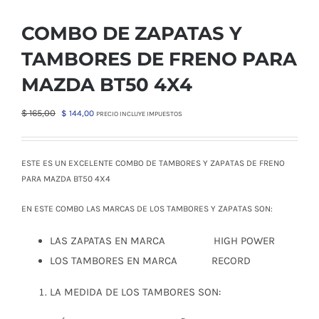
COMBO DE ZAPATAS Y
TAMBORES DE FRENO PARA
MAZDA BT50 4X4
El
El
$
165,00
$
144,00
PRECIO INCLUYE IMPUESTOS
precio
precio
original
actual
era:
es:
ESTE ES UN EXCELENTE COMBO DE TAMBORES Y ZAPATAS DE FRENO
$ 165,00.
$ 144,00.
PARA MAZDA BT50 4X4
EN ESTE COMBO LAS MARCAS DE LOS TAMBORES Y ZAPATAS SON:
LAS ZAPATAS EN MARCA HIGH POWER
LOS TAMBORES EN MARCA RECORD
LA MEDIDA DE LOS TAMBORES SON: