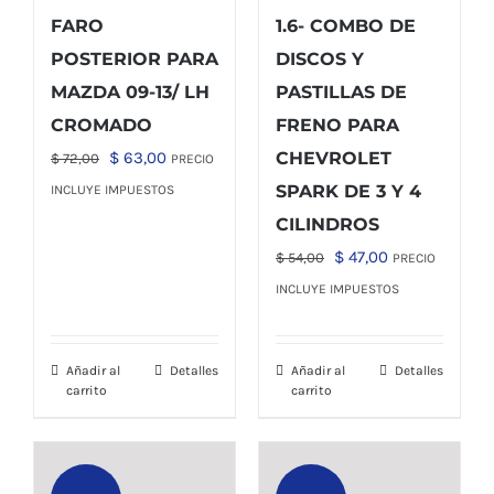
FARO
1.6- COMBO DE
POSTERIOR PARA
DISCOS Y
MAZDA 09-13/ LH
PASTILLAS DE
CROMADO
FRENO PARA
El
El
$
63,00
CHEVROLET
$
72,00
PRECIO
precio
precio
SPARK DE 3 Y 4
INCLUYE IMPUESTOS
original
actual
CILINDROS
era:
es:
El
El
$
47,00
$
54,00
PRECIO
$ 72,00.
$ 63,00.
precio
precio
INCLUYE IMPUESTOS
original
actual
era:
es:
Añadir al
Detalles
Añadir al
Detalles
$ 54,00.
$ 47,00.
carrito
carrito