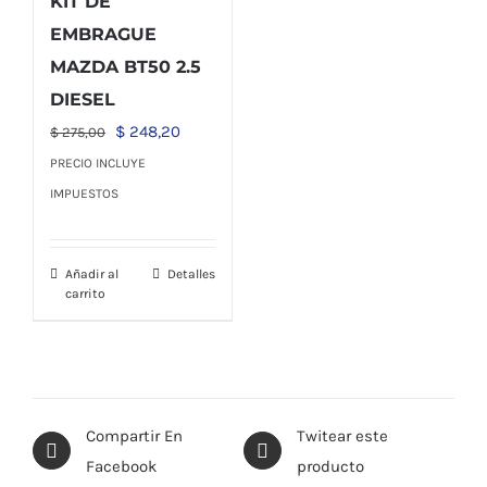
KIT DE
EMBRAGUE
MAZDA BT50 2.5
DIESEL
El
El
$
248,20
$
275,00
precio
precio
PRECIO INCLUYE
original
actual
IMPUESTOS
era:
es:
$ 275,00.
$ 248,20.
Añadir al
Detalles
carrito
Compartir En
Twitear este
Facebook
producto