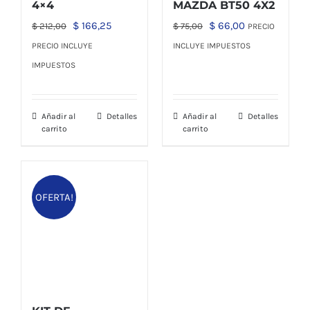
4×4
MAZDA BT50 4X2
El
El
El
El
$
166,25
$
66,00
$
212,00
$
75,00
PRECIO
precio
precio
precio
precio
PRECIO INCLUYE
INCLUYE IMPUESTOS
original
actual
original
actual
IMPUESTOS
era:
es:
era:
es:
$ 212,00.
$ 166,25.
$ 75,00.
$ 66,00.
Añadir al
Detalles
Añadir al
Detalles
carrito
carrito
OFERTA!