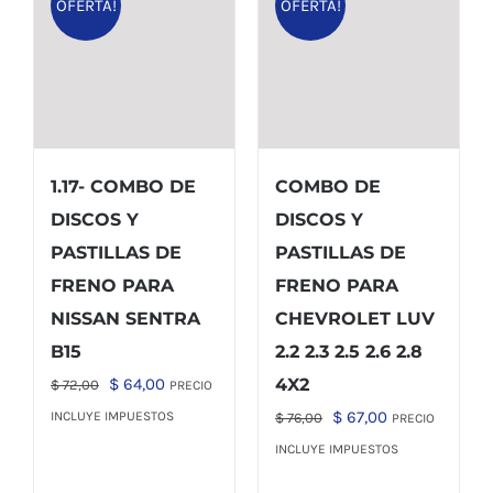
OFERTA!
OFERTA!
1.17- COMBO DE
COMBO DE
DISCOS Y
DISCOS Y
PASTILLAS DE
PASTILLAS DE
FRENO PARA
FRENO PARA
NISSAN SENTRA
CHEVROLET LUV
B15
2.2 2.3 2.5 2.6 2.8
El
El
$
64,00
4X2
$
72,00
PRECIO
precio
precio
El
El
$
67,00
INCLUYE IMPUESTOS
$
76,00
PRECIO
original
actual
precio
precio
INCLUYE IMPUESTOS
era:
es:
original
actual