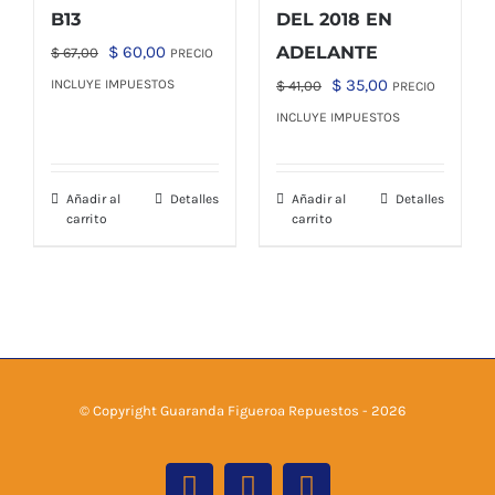
B13
DEL 2018 EN
El
El
$
60,00
ADELANTE
$
67,00
PRECIO
precio
precio
El
El
$
35,00
INCLUYE IMPUESTOS
$
41,00
PRECIO
original
actual
precio
precio
INCLUYE IMPUESTOS
era:
es:
original
actual
$ 67,00.
$ 60,00.
era:
es:
Añadir al
Detalles
Añadir al
Detalles
$ 41,00.
$ 35,00.
carrito
carrito
© Copyright Guaranda Figueroa Repuestos -
2026