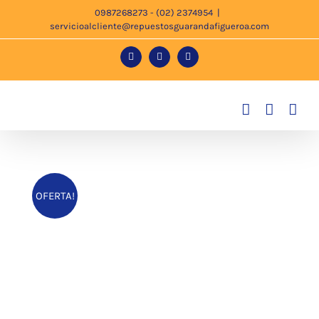
Saltar
0987268273 - (02) 2374954
|
servicioalcliente@repuestosguarandafigueroa.com
al
contenido
Facebook
Instagram
Tiktok
OFERTA!