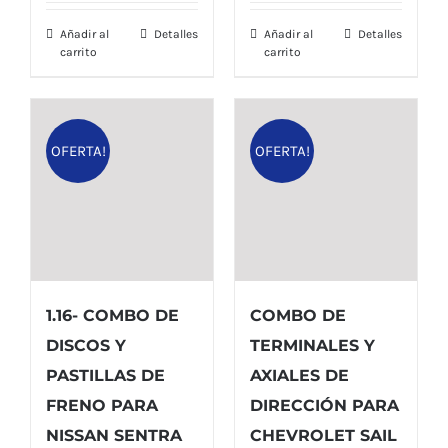
$ 72,00.
$ 64,00.
era:
es:
Añadir al
Detalles
Añadir al
Detalles
$ 76,00.
$ 67,00.
carrito
carrito
OFERTA!
OFERTA!
1.16- COMBO DE
COMBO DE
DISCOS Y
TERMINALES Y
PASTILLAS DE
AXIALES DE
FRENO PARA
DIRECCIÓN PARA
NISSAN SENTRA
CHEVROLET SAIL