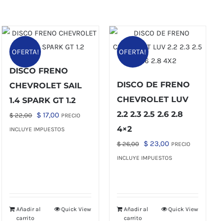
OFERTA!
OFERTA!
DISCO FRENO
DISCO DE FRENO
CHEVROLET SAIL
CHEVROLET LUV
1.4 SPARK GT 1.2
2.2 2.3 2.5 2.6 2.8
El
El
$
17,00
$
22,00
PRECIO
precio
precio
4×2
INCLUYE IMPUESTOS
original
actual
El
El
$
23,00
$
26,00
PRECIO
era:
es:
precio
precio
INCLUYE IMPUESTOS
$ 22,00.
$ 17,00.
original
actual
era:
es:
$ 26,00.
$ 23,00.
Añadir al
Quick View
Añadir al
Quick View
carrito
carrito