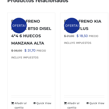
Productos relacionados
DISCO FRENO
DISCO FRENO KIA
OFERTA!
OFERTA!
MAZDA BT50 DISEL
RIO STYLUS
El
El
4*4 6 HUECOS
$
18,50
$
21,00
PRECIO
precio
precio
MANZANA ALTA
INCLUYE IMPUESTOS
original
actual
El
El
$
31,70
$
36,00
PRECIO
era:
es:
precio
precio
INCLUYE IMPUESTOS
$ 21,00.
$ 18,50.
original
actual
era:
es:
$ 36,00.
$ 31,70.
Añadir al
Quick View
Añadir al
Quick View
carrito
carrito