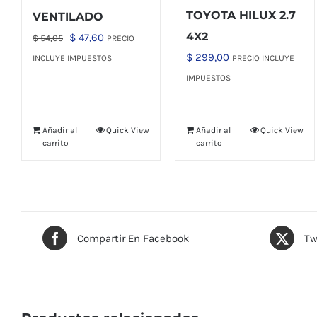
TOYOTA HILUX 2.7
VENTILADO
4X2
El
El
$
47,60
$
54,05
PRECIO
precio
precio
$
299,00
INCLUYE IMPUESTOS
PRECIO INCLUYE
original
actual
IMPUESTOS
era:
es:
$ 54,05.
$ 47,60.
Añadir al
Quick View
Añadir al
Quick View
carrito
carrito
Compartir En Facebook
Tw