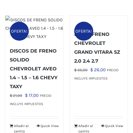
OFERTA!
OFERTA!
DISCO FRENO
CHEVROLET
DISCOS DE FRENO
GRAND VITARA SZ
SOLIDO
2.0 2.4 2.7
CHEVROLET AVEO
El
El
$
26,00
$
35,00
PRECIO
1.4 – 1.5 – 1.6 CHEVY
precio
precio
INCLUYE IMPUESTOS
original
actual
TAXY
era:
es:
El
El
$
17,00
$
21,00
PRECIO
$ 35,00.
$ 26,00.
precio
precio
INCLUYE IMPUESTOS
original
actual
era:
es:
Añadir al
Quick View
Añadir al
Quick View
$ 21,00.
$ 17,00.
carrito
carrito