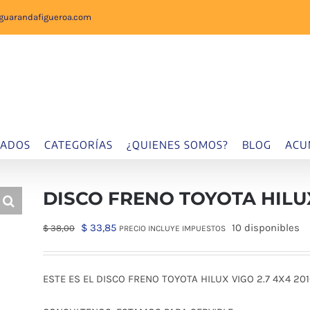
sguarandafigueroa.com
IADOS
CATEGORÍAS
¿QUIENES SOMOS?
BLOG
ACU
DISCO FRENO TOYOTA HILUX
El
El
$
33,85
10 disponibles
$
38,00
PRECIO INCLUYE IMPUESTOS
precio
precio
original
actual
ESTE ES EL DISCO FRENO TOYOTA HILUX VIGO 2.7 4X4 2
era:
es:
$ 38,00.
$ 33,85.