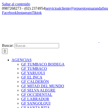
Saltar al contenido
0987268273 - (02) 2374954
|
servicioalcliente@repuestosguarandafig
Facebook
Instagram
Tiktok
Buscar:
AGENCIAS
GF TUMBACO BODEGA
GF TUMBACO
GF YARUQUI
GF EL INCA
GF CALDERÓN
GF MITAD DEL MUNDO
GF SELVA ALEGRE
GF OCCIDENTAL
GF LABRADOR
GF SANGOLQUI
GF SANTA RITA