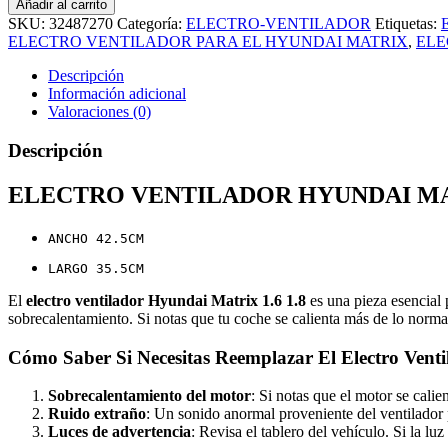
Añadir al carrito
SKU:
32487270
Categoría:
ELECTRO-VENTILADOR
Etiquetas:
ELECTRO VENTILADOR PARA EL HYUNDAI MATRIX
,
ELE
Descripción
Información adicional
Valoraciones (0)
Descripción
ELECTRO VENTILADOR HYUNDAI MATR
ANCHO 42.5CM
LARGO 35.5CM
El
electro ventilador Hyundai Matrix 1.6 1.8
es una pieza esencial 
sobrecalentamiento. Si notas que tu coche se calienta más de lo normal
Cómo Saber Si Necesitas Reemplazar El Electro Venti
Sobrecalentamiento del motor
: Si notas que el motor se cali
Ruido extraño
: Un sonido anormal proveniente del ventilador p
Luces de advertencia
: Revisa el tablero del vehículo. Si la l