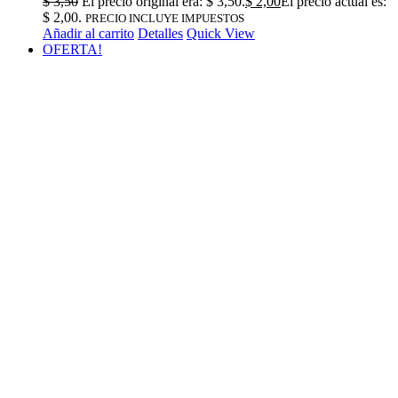
$
3,50
El precio original era: $ 3,50.
$
2,00
El precio actual es:
$ 2,00.
PRECIO INCLUYE IMPUESTOS
Añadir al carrito
Detalles
Quick View
OFERTA!