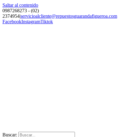
Saltar al contenido
0987268273 - (02)
2374954
|
servicioalcliente@repuestosguarandafigueroa.com
Facebook
Instagram
Tiktok
Buscar: