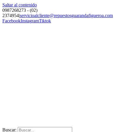
Saltar al contenido
0987268273 - (02)
2374954
|
servicioalcliente@repuestosguarandafigueroa.com
Facebook
Instagram
Tiktok
Buscar: