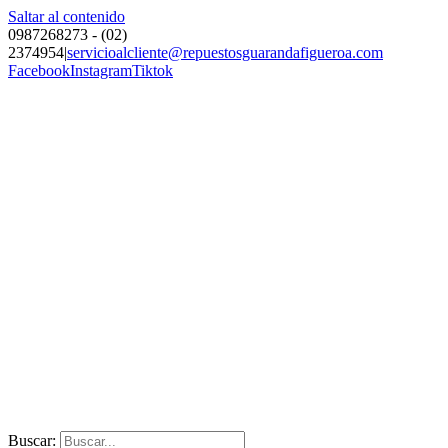
Saltar al contenido
0987268273 - (02)
2374954
|
servicioalcliente@repuestosguarandafigueroa.com
Facebook
Instagram
Tiktok
Buscar: