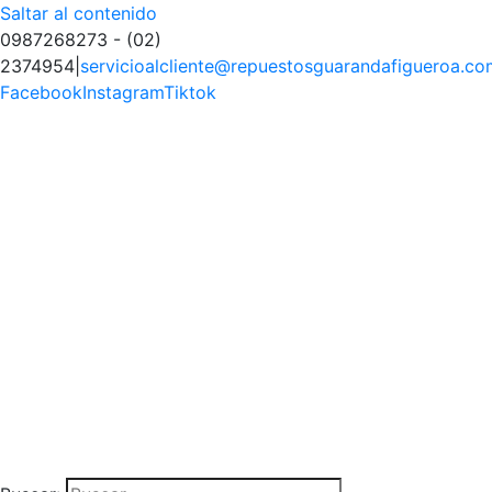
Saltar al contenido
0987268273 - (02)
2374954
|
servicioalcliente@repuestosguarandafigueroa.co
Facebook
Instagram
Tiktok