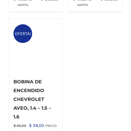
$ 22,00.
$ 19,00.
carrito
carrito
OFERTA!
BOBINA DE
ENCENDIDO
CHEVROLET
AVEO, 1.4 – 1.5 –
1.6
El
El
$
38,00
$
45,00
PRECIO