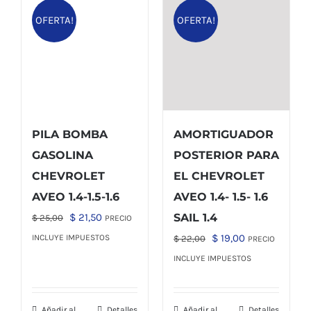
OFERTA!
OFERTA!
PILA BOMBA
AMORTIGUADOR
GASOLINA
POSTERIOR PARA
CHEVROLET
EL CHEVROLET
AVEO 1.4-1.5-1.6
AVEO 1.4- 1.5- 1.6
El
El
$
21,50
SAIL 1.4
$
25,00
PRECIO
precio
precio
El
El
$
19,00
INCLUYE IMPUESTOS
$
22,00
PRECIO
original
actual
precio
precio
INCLUYE IMPUESTOS
era:
es:
original
actual
$ 25,00.
$ 21,50.
era:
es:
Añadir al
Detalles
Añadir al
Detalles