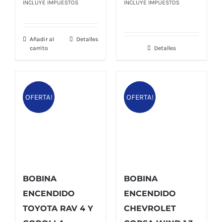
precio
precio
precio
precio
INCLUYE IMPUESTOS
INCLUYE IMPUESTOS
original
actual
original
actual
era:
es:
era:
es:
Añadir al
Detalles
$ 49,00.
$ 43,20.
$ 50,00.
$ 45,60.
carrito
Detalles
OFERTA!
OFERTA!
BOBINA
BOBINA
ENCENDIDO
ENCENDIDO
TOYOTA RAV 4 Y
CHEVROLET