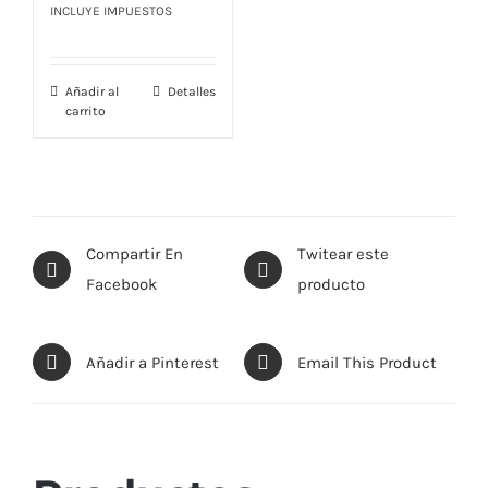
precio
precio
INCLUYE IMPUESTOS
original
actual
era:
es:
Añadir al
Detalles
$ 45,00.
$ 38,00.
carrito
Compartir En
Twitear este
Facebook
producto
Añadir a Pinterest
Email This Product