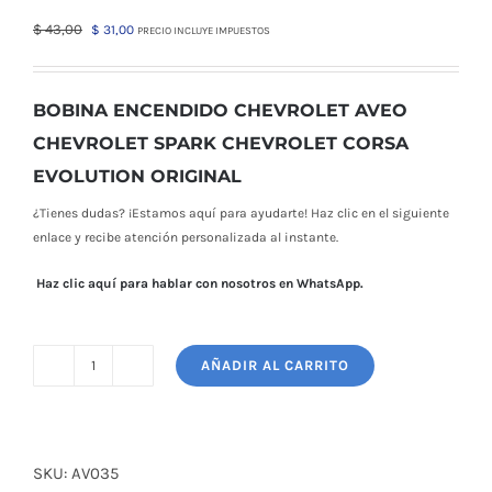
El
El
$
43,00
$
31,00
PRECIO INCLUYE IMPUESTOS
precio
precio
original
actual
era:
es:
BOBINA ENCENDIDO CHEVROLET AVEO
$ 43,00.
$ 31,00.
CHEVROLET SPARK CHEVROLET CORSA
EVOLUTION ORIGINAL
¿Tienes dudas? ¡Estamos aquí para ayudarte! Haz clic en el siguiente
enlace y recibe atención personalizada al instante.
Haz clic aquí para hablar con nosotros en WhatsApp.
AÑADIR AL CARRITO
BOBINA
ENCENDIDO
CHEVROLET
AVEO
SKU:
AV035