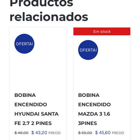
Productos
relacionados
Sin stock
OFERTA!
OFERTA!
BOBINA
BOBINA
ENCENDIDO
ENCENDIDO
HYUNDAI SANTA
MAZDA 3 1.6
FE 2.7 2 PINES
3PINES
El
El
El
El
$
43,20
$
45,60
$
49,00
$
50,00
PRECIO
PRECIO