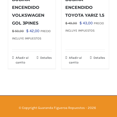
ENCENDIDO
ENCENDIDO
VOLKSWAGEN
TOYOTA YARIZ 1.5
El
El
GOL 3PINES
$
43,00
$
49,00
PRECIO
precio
precio
El
El
$
42,00
INCLUYE IMPUESTOS
$
50,00
PRECIO
original
actual
precio
precio
INCLUYE IMPUESTOS
era:
es:
original
actual
$ 49,00.
$ 43,00.
era:
es:
Añadir al
Detalles
Añadir al
Detalles
$ 50,00.
$ 42,00.
carrito
carrito
© Copyright Guaranda Figueroa Repuestos -
2026