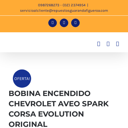
Saltar
0987268273 - (02) 2374954
|
servicioalcliente@repuestosguarandafigueroa.com
al
contenido
Facebook
Instagram
Tiktok
OFERTA!
BOBINA ENCENDIDO
CHEVROLET AVEO SPARK
CORSA EVOLUTION
ORIGINAL