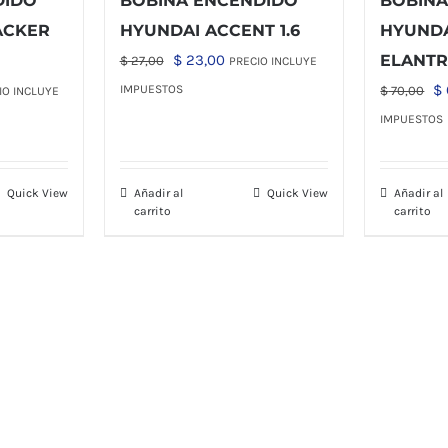
DIDO
BOBINA ENCENDIDO
BOBINA
ACKER
HYUNDAI ACCENT 1.6
HYUNDA
El
El
$
23,00
ELANTR
$
27,00
PRECIO INCLUYE
precio
precio
El
$
IMPUESTOS
$
70,00
IO INCLUYE
original
actual
io
pr
IMPUESTOS
era:
es:
al
or
$ 27,00.
$ 23,00.
er
Quick View
Añadir al
Quick View
Añadir al
,00.
$ 
carrito
carrito