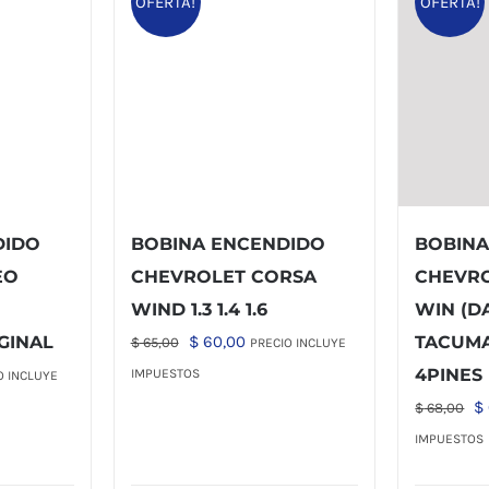
OFERTA!
OFERTA!
DIDO
BOBINA ENCENDIDO
BOBINA
EO
CHEVROLET CORSA
CHEVR
WIND 1.3 1.4 1.6
WIN (
El
El
GINAL
$
60,00
TACUMA
$
65,00
PRECIO INCLUYE
precio
precio
4PINES
IMPUESTOS
O INCLUYE
original
actual
o
El
$
$
68,00
era:
es:
l
pr
IMPUESTOS
$ 65,00.
$ 60,00.
or