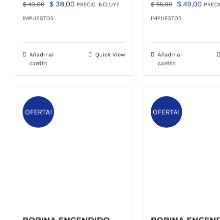
El
El
El
El
$
38,00
$
49,00
$
43,00
$
55,00
PRECIO INCLUYE
PRECI
precio
precio
precio
preci
IMPUESTOS
IMPUESTOS
original
actual
original
actua
era:
es:
era:
es:
Añadir al
Quick View
Añadir al
$ 43,00.
$ 38,00.
$ 55,00.
$ 49,
carrito
carrito
OFERTA!
OFERTA!