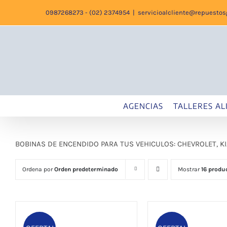
Saltar
0987268273 - (02) 2374954
|
servicioalcliente@repuesto
al
contenido
AGENCIAS
TALLERES AL
BOBINAS DE ENCENDIDO PARA TUS VEHICULOS: CHEVROLET, K
Ordena por
Orden predeterminado
Mostrar
16 produ