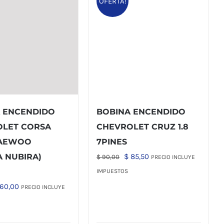
OFERTA!
 ENCENDIDO
BOBINA ENCENDIDO
OLET CORSA
CHEVROLET CRUZ 1.8
DAEWOO
7PINES
El
El
 NUBIRA)
$
85,50
$
90,00
PRECIO INCLUYE
precio
precio
IMPUESTOS
original
actual
El
60,00
PRECIO INCLUYE
era:
es:
ecio
precio
$ 90,00.
$ 85,50.
iginal
actual