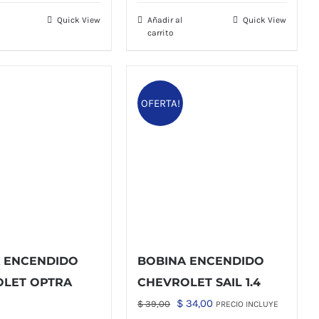
a:
es:
Quick View
Añadir al
Quick View
68,00.
$ 60,00.
carrito
OFERTA!
 ENCENDIDO
BOBINA ENCENDIDO
LET OPTRA
CHEVROLET SAIL 1.4
El
El
$
34,00
$
39,00
PRECIO INCLUYE