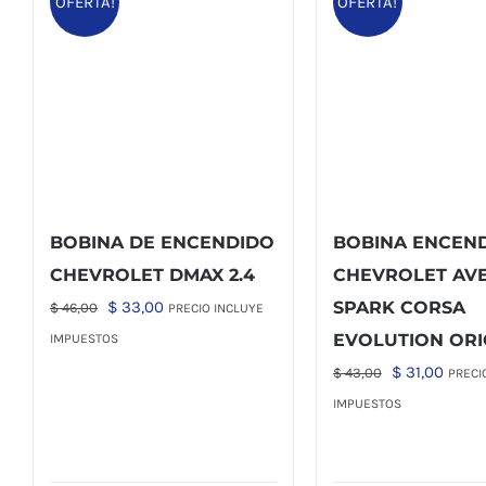
OFERTA!
OFERTA!
BOBINA DE ENCENDIDO
BOBINA ENCEN
CHEVROLET DMAX 2.4
CHEVROLET AV
El
El
$
33,00
SPARK CORSA
$
46,00
PRECIO INCLUYE
precio
precio
EVOLUTION ORI
IMPUESTOS
original
actual
El
El
$
31,00
$
43,00
PRECI
era:
es:
precio
preci
IMPUESTOS
$ 46,00.
$ 33,00.
original
actua
era:
es: