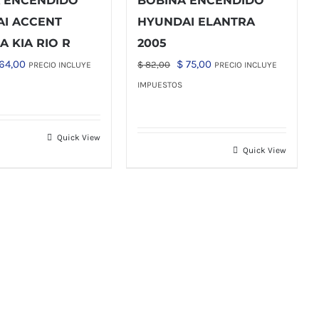
 ENCENDIDO
BOBINA ENCENDIDO
I ACCENT
HYUNDAI ELANTRA
A KIA RIO R
2005
El
El
El
64,00
$
75,00
$
82,00
PRECIO INCLUYE
PRECIO INCLUYE
ecio
precio
precio
precio
IMPUESTOS
iginal
actual
original
actual
a:
es:
era:
es:
Quick View
70,00.
$ 64,00.
$ 82,00.
$ 75,00.
Quick View