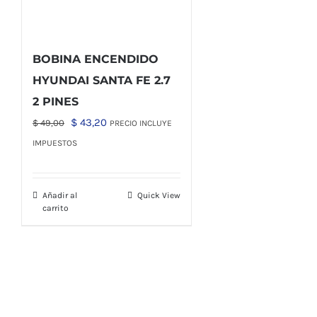
BOBINA ENCENDIDO
HYUNDAI SANTA FE 2.7
2 PINES
El
El
$
43,20
$
49,00
PRECIO INCLUYE
precio
precio
IMPUESTOS
original
actual
era:
es:
Añadir al
Quick View
$ 49,00.
$ 43,20.
carrito