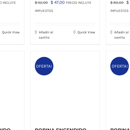
El
El
El
$
47,00
$
$
52,00
$
83,00
O INCLUYE
PRECIO INCLUYE
o
precio
precio
p
IMPUESTOS
IMPUESTOS
l
original
actual
or
era:
es:
er
Quick View
Añadir al
Quick View
Añadir al
00.
$ 52,00.
$ 47,00.
$
carrito
carrito
OFERTA!
OFERTA!