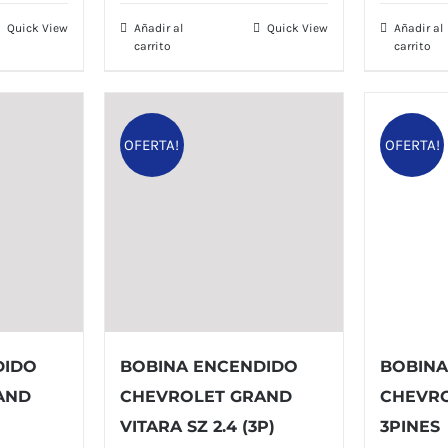
0.
er
Quick View
Añadir al
Quick View
Añadir al
$ 
carrito
carrito
OFERTA!
OFERTA!
DIDO
BOBINA ENCENDIDO
BOBINA
AND
CHEVROLET GRAND
CHEVRO
VITARA SZ 2.4 (3P)
3PINES