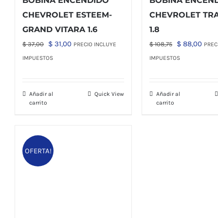
BOBINA ENCENDIDO
BOBINA ENCEN
CHEVROLET ESTEEM-
CHEVROLET TR
GRAND VITARA 1.6
1.8
El
El
El
El
$
31,00
$
88,00
$
37,00
$
108,75
PRECIO INCLUYE
PREC
precio
precio
precio
prec
IMPUESTOS
IMPUESTOS
original
actual
original
actu
era:
es:
era:
es:
Añadir al
Quick View
Añadir al
$ 37,00.
$ 31,00.
$ 108,75.
$ 88
carrito
carrito
OFERTA!