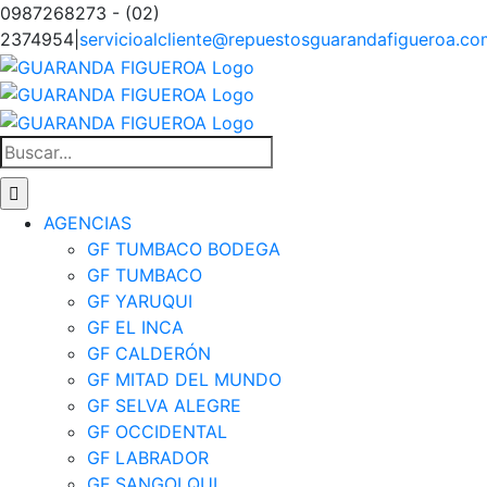
Saltar
0987268273 - (02)
al
2374954
|
servicioalcliente@repuestosguarandafigueroa.co
contenido
Facebook
Instagram
Tiktok
Buscar:
AGENCIAS
GF TUMBACO BODEGA
GF TUMBACO
GF YARUQUI
GF EL INCA
GF CALDERÓN
GF MITAD DEL MUNDO
GF SELVA ALEGRE
GF OCCIDENTAL
GF LABRADOR
GF SANGOLQUI