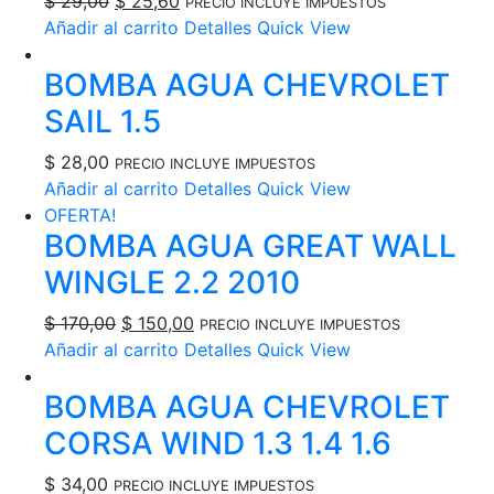
$
29,00
$
25,60
PRECIO INCLUYE IMPUESTOS
precio
precio
Añadir al carrito
Detalles
Quick View
original
actual
BOMBA AGUA CHEVROLET
era:
es:
$ 29,00.
$ 25,60.
SAIL 1.5
$
28,00
PRECIO INCLUYE IMPUESTOS
Añadir al carrito
Detalles
Quick View
OFERTA!
BOMBA AGUA GREAT WALL
WINGLE 2.2 2010
El
El
$
170,00
$
150,00
PRECIO INCLUYE IMPUESTOS
precio
precio
Añadir al carrito
Detalles
Quick View
original
actual
BOMBA AGUA CHEVROLET
era:
es:
$ 170,00.
$ 150,00.
CORSA WIND 1.3 1.4 1.6
$
34,00
PRECIO INCLUYE IMPUESTOS