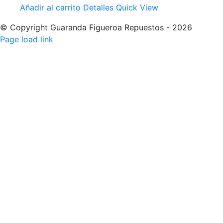
Añadir al carrito
Detalles
Quick View
© Copyright Guaranda Figueroa Repuestos -
2026
Facebook
Instagram
Tiktok
Page load link
Ir
a
Arriba