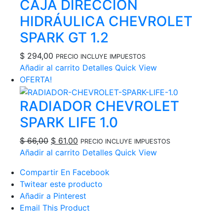
CAJA DIRECCIÓN
era:
es:
$ 100,00.
$ 91,00.
HIDRÁULICA CHEVROLET
SPARK GT 1.2
$
294,00
PRECIO INCLUYE IMPUESTOS
Añadir al carrito
Detalles
Quick View
OFERTA!
RADIADOR CHEVROLET
SPARK LIFE 1.0
El
El
$
66,00
$
61,00
PRECIO INCLUYE IMPUESTOS
precio
precio
Añadir al carrito
Detalles
Quick View
original
actual
Compartir En Facebook
era:
es:
Twitear este producto
$ 66,00.
$ 61,00.
Añadir a Pinterest
Email This Product