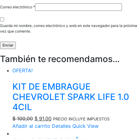
Correo electrónico
*
Guarda mi nombre, correo electrónico y web en este navegador para la próxima
vez que comente.
También te recomendamos…
OFERTA!
KIT DE EMBRAGUE
CHEVROLET SPARK LIFE 1.0
4CIL
El
El
$
100,00
$
91,00
PRECIO INCLUYE IMPUESTOS
precio
precio
Añadir al carrito
Detalles
Quick View
original
actual