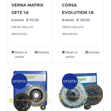
VERNA MATRIX
CORSA
GETZ 1.6
EVOLUTION 1.8
El
El
El
El
$
110,50
$
145,00
$
123,00
$
150,00
precio
precio
precio
precio
PRECIO INCLUYE
PRECIO INCLUYE
original
actual
original
actual
IMPUESTOS
IMPUESTOS
era:
es:
era:
es:
$ 123,00.
$ 110,50.
$ 150,00.
$ 145,00.
Añadir al
Detalles
Añadir al
Detalles
carrito
carrito
OFERTA!
OFERTA!