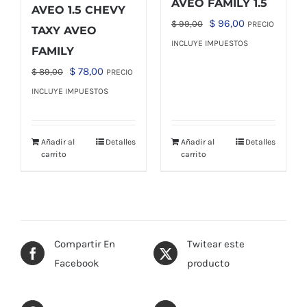
AVEO FAMILY 1.5
AVEO 1.5 CHEVY
El
El
$
96,00
$
99,00
PRECIO
TAXY AVEO
precio
precio
INCLUYE IMPUESTOS
FAMILY
original
actual
El
El
$
78,00
$
89,00
PRECIO
era:
es:
precio
precio
INCLUYE IMPUESTOS
$ 99,00.
$ 96,00.
original
actual
era:
es:
Añadir al
Detalles
Añadir al
Detalles
$ 89,00.
$ 78,00.
carrito
carrito
Compartir En
Twitear este
Facebook
producto