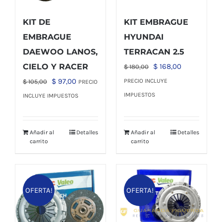
KIT DE
KIT EMBRAGUE
EMBRAGUE
HYUNDAI
DAEWOO LANOS,
TERRACAN 2.5
El
El
CIELO Y RACER
$
168,00
$
180,00
precio
precio
El
El
$
97,00
PRECIO INCLUYE
$
105,00
PRECIO
original
actual
precio
precio
IMPUESTOS
INCLUYE IMPUESTOS
era:
es:
original
actual
$ 180,00.
$ 168,00.
era:
es:
Añadir al
Detalles
Añadir al
Detalles
$ 105,00.
$ 97,00.
carrito
carrito
OFERTA!
OFERTA!