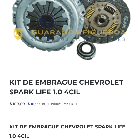
KIT DE EMBRAGUE CHEVROLET
SPARK LIFE 1.0 4CIL
El
El
$
100,00
$
91,00
PRECIO INCLUYE IMPUESTOS
precio
precio
original
actual
era:
es:
KIT DE EMBRAGUE CHEVROLET SPARK LIFE
$ 100,00.
$ 91,00.
1.0 4CIL