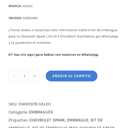
MARCA:
VALEO
ORIGEN:
COREANO
¿Tienes dudas o necesitas más información sobre el Kit de Embrague
para tu Chevrolet Spark Life 1.0 4 Cilindros? ¡Escríbenos por WhatsApp
y te ayudamos al instante!
👉 Haz clic aquí para hablar con nosotros en WhatsApp.
AÑADIR AL CARRITO
KIT
DE
EMBRAGUE
CHEVROLET
SKU:
DWK037B-VALEO
SPARK
Categoría:
EMBRAGUES
LIFE
Etiquetas:
CHEVROLET SPARK
,
EMBRAGUE
,
KIT DE
1.0
EMBRAGUE
,
KIT DE EMBRAGUE PARA CHEVROLET SPARK