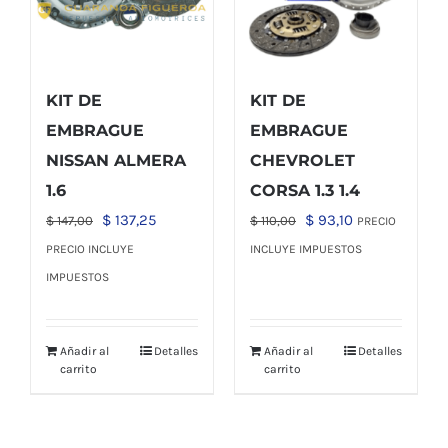
KIT DE
KIT DE
EMBRAGUE
EMBRAGUE
NISSAN ALMERA
CHEVROLET
1.6
CORSA 1.3 1.4
El
El
El
El
$
137,25
$
93,10
$
147,00
$
110,00
PRECIO
precio
precio
precio
precio
PRECIO INCLUYE
INCLUYE IMPUESTOS
original
actual
original
actual
IMPUESTOS
era:
es:
era:
es:
$ 147,00.
$ 137,25.
$ 110,00.
$ 93,10.
Añadir al
Detalles
Añadir al
Detalles
carrito
carrito