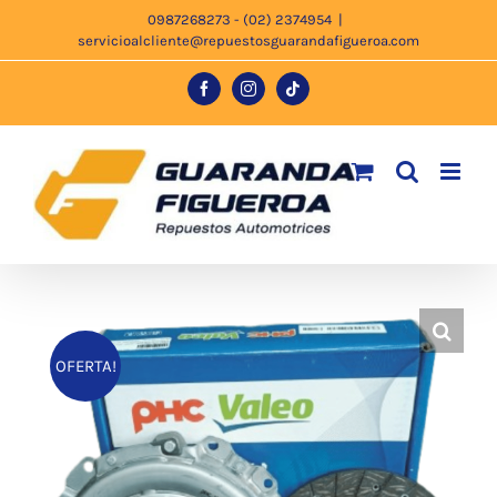
Saltar
0987268273 - (02) 2374954
|
servicioalcliente@repuestosguarandafigueroa.com
al
contenido
Facebook
Instagram
Tiktok
OFERTA!