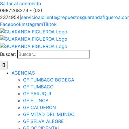
Saltar al contenido
0987268273 - (02)
2374954
|
servicioalcliente@repuestosguarandafigueroa.co
Facebook
Instagram
Tiktok
Buscar:
AGENCIAS
GF TUMBACO BODEGA
GF TUMBACO
GF YARUQUI
GF EL INCA
GF CALDERÓN
GF MITAD DEL MUNDO
GF SELVA ALEGRE
GF OCCIDENTAL