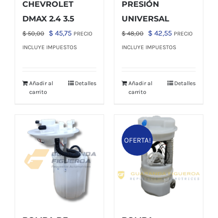
CHEVROLET
PRESIÓN
DMAX 2.4 3.5
UNIVERSAL
El
El
El
El
$
45,75
$
42,55
$
50,00
$
48,00
PRECIO
PRECIO
precio
precio
precio
precio
INCLUYE IMPUESTOS
INCLUYE IMPUESTOS
original
actual
original
actual
era:
es:
era:
es:
Añadir al
Detalles
Añadir al
Detalles
$ 50,00.
$ 45,75.
$ 48,00.
$ 42,55.
carrito
carrito
OFERTA!