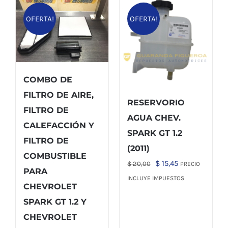
OFERTA!
OFERTA!
COMBO DE
FILTRO DE AIRE,
RESERVORIO
FILTRO DE
AGUA CHEV.
CALEFACCIÓN Y
SPARK GT 1.2
FILTRO DE
(2011)
COMBUSTIBLE
El
El
$
15,45
$
20,00
PRECIO
PARA
precio
precio
INCLUYE IMPUESTOS
CHEVROLET
original
actual
SPARK GT 1.2 Y
era:
es:
CHEVROLET
$ 20,00.
$ 15,45.