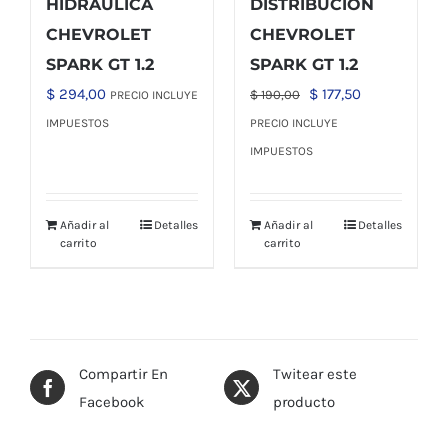
HIDRÁULICA
DISTRIBUCIÓN
CHEVROLET
CHEVROLET
SPARK GT 1.2
SPARK GT 1.2
El
El
$
294,00
$
177,50
$
190,00
PRECIO INCLUYE
precio
precio
IMPUESTOS
PRECIO INCLUYE
original
actual
IMPUESTOS
era:
es:
$ 190,00.
$ 177,50.
Añadir al
Detalles
Añadir al
Detalles
carrito
carrito
Compartir En
Twitear este
Facebook
producto