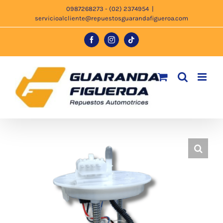
Saltar
0987268273 - (02) 2374954
|
servicioalcliente@repuestosguarandafigueroa.com
al
contenido
Facebook
Instagram
Tiktok