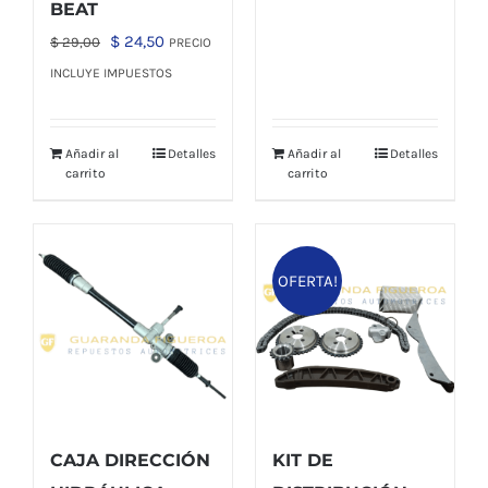
BEAT
El
El
$
24,50
$
29,00
PRECIO
precio
precio
INCLUYE IMPUESTOS
original
actual
era:
es:
Añadir al
Detalles
Añadir al
Detalles
$ 29,00.
$ 24,50.
carrito
carrito
OFERTA!
CAJA DIRECCIÓN
KIT DE