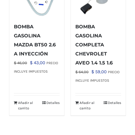
BOMBA
BOMBA
GASOLINA
GASOLINA
MAZDA BT50 2.6
COMPLETA
A INYECCIÓN
CHEVROLET
El
El
$
43,00
AVEO 1.4 1.5 1.6
$
46,00
PRECIO
precio
precio
El
El
$
59,00
INCLUYE IMPUESTOS
$
64,00
PRECIO
original
actual
precio
precio
INCLUYE IMPUESTOS
era:
es:
original
actual
$ 46,00.
$ 43,00.
era:
es:
Añadir al
Detalles
Añadir al
Detalles
$ 64,00.
$ 59,00.
carrito
carrito