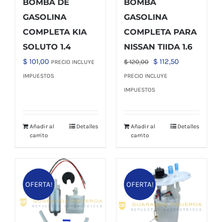
BOMBA DE
BOMBA
GASOLINA
GASOLINA
COMPLETA KIA
COMPLETA PARA
SOLUTO 1.4
NISSAN TIIDA 1.6
El
El
$
101,00
$
112,50
$
120,00
PRECIO INCLUYE
precio
precio
IMPUESTOS
PRECIO INCLUYE
original
actual
IMPUESTOS
era:
es:
$ 120,00.
$ 112,50.
Añadir al
Detalles
Añadir al
Detalles
carrito
carrito
OFERTA!
OFERTA!