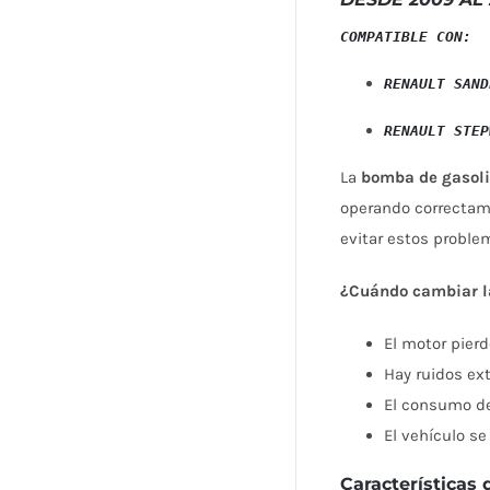
COMPATIBLE CON: 
RENAULT SAND
La
bomba de gasol
operando correctame
evitar estos proble
¿Cuándo cambiar l
El motor pierd
Hay ruidos ex
El consumo d
El vehículo se
Características