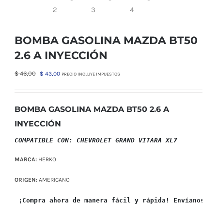
BOMBA GASOLINA MAZDA BT50
2.6 A INYECCIÓN
El
El
$
46,00
$
43,00
PRECIO INCLUYE IMPUESTOS
precio
precio
original
actual
era:
es:
BOMBA GASOLINA MAZDA BT50 2.6 A
$ 46,00.
$ 43,00.
INYECCIÓN
COMPATIBLE CON: CHEVROLET GRAND VITARA XL7
MARCA:
HERKO
ORIGEN:
AMERICANO
 ¡Compra ahora de manera fácil y rápida! Envíanos un