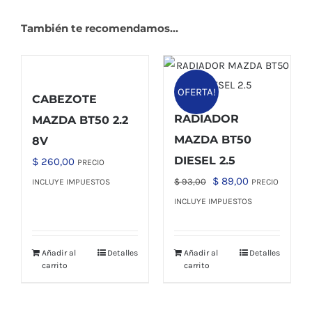
También te recomendamos…
OFERTA!
CABEZOTE
RADIADOR
MAZDA BT50 2.2
MAZDA BT50
8V
DIESEL 2.5
$
260,00
PRECIO
El
El
$
89,00
$
93,00
INCLUYE IMPUESTOS
PRECIO
precio
precio
INCLUYE IMPUESTOS
original
actual
era:
es:
Añadir al
Detalles
Añadir al
Detalles
$ 93,00.
$ 89,00.
carrito
carrito