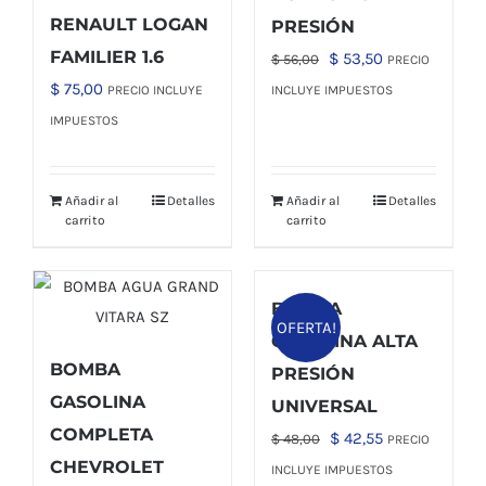
RENAULT LOGAN
PRESIÓN
FAMILIER 1.6
El
El
$
53,50
$
56,00
PRECIO
precio
precio
$
75,00
PRECIO INCLUYE
INCLUYE IMPUESTOS
original
actual
IMPUESTOS
era:
es:
$ 56,00.
$ 53,50.
Añadir al
Detalles
Añadir al
Detalles
carrito
carrito
BOMBA
OFERTA!
GASOLINA ALTA
BOMBA
PRESIÓN
GASOLINA
UNIVERSAL
COMPLETA
El
El
$
42,55
$
48,00
PRECIO
CHEVROLET
precio
precio
INCLUYE IMPUESTOS