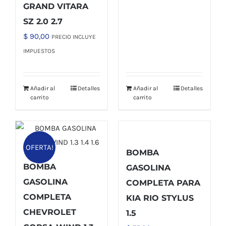
original
actual
GRAND VITARA
era:
es:
SZ 2.0 2.7
$ 48,00.
$ 42,55.
$
90,00
PRECIO INCLUYE
IMPUESTOS
Añadir al
Detalles
Añadir al
Detalles
carrito
carrito
OFERTA!
BOMBA
BOMBA
GASOLINA
GASOLINA
COMPLETA PARA
COMPLETA
KIA RIO STYLUS
CHEVROLET
1.5