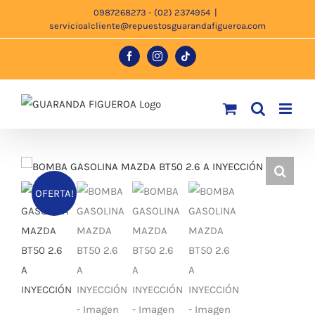
Saltar
0987268273 - (02) 2374954
|
servicioalcliente@repuestosguarandafigueroa.com
al
contenido
Facebook
Instagram
Tiktok
OFERTA!