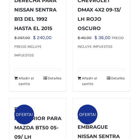
DERECHA PARA
CHEVROLET
NISSAN SENTRA
DMAX 4X2 09-13/
B13 DEL 1992
LH ROJO
HASTA EL 2015
OSCURO
El
El
El
El
$
240,00
$
36,00
$
267,00
$
40,00
PRECIO
precio
precio
precio
precio
PRECIO INCLUYE
INCLUYE IMPUESTOS
original
actual
original
actual
IMPUESTOS
era:
es:
era:
es:
$ 267,00.
$ 240,00.
$ 40,00.
$ 36,00.
Añadir al
Detalles
Añadir al
Detalles
carrito
carrito
FARO
OFERTA!
OFERTA!
KIT DE
POSTERIOR PARA
EMBRAGUE
MAZDA BT50 05-
NISSAN SENTRA
09/ LH