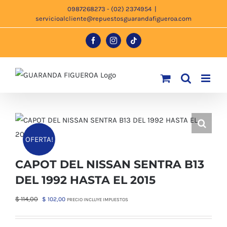
Saltar
0987268273 - (02) 2374954
|
servicioalcliente@repuestosguarandafigueroa.com
al
contenido
Facebook
Instagram
Tiktok
OFERTA!
CAPOT DEL NISSAN SENTRA B13
DEL 1992 HASTA EL 2015
El
El
$
114,00
$
102,00
PRECIO INCLUYE IMPUESTOS
precio
precio
original
actual