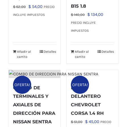
B15 1.8
El
El
$
54,00
$
62,00
PRECIO
precio
precio
El
El
$
134,00
$
140,00
INCLUYE IMPUESTOS
original
actual
precio
precio
PRECIO INCLUYE
era:
es:
original
actual
IMPUESTOS
$ 62,00.
$ 54,00.
era:
es:
$ 140,00.
$ 134,00.
Añadir al
Detalles
Añadir al
Detalles
carrito
carrito
OFERTA!
OFERTA!
COMBO DE
FARO
TERMINALES Y
DELANTERO
AXIALES DE
CHEVROLET
DIRECCIÓN PARA
CORSA 1.4 RH
El
El
NISSAN SENTRA
$
45,00
$
51,00
PRECIO