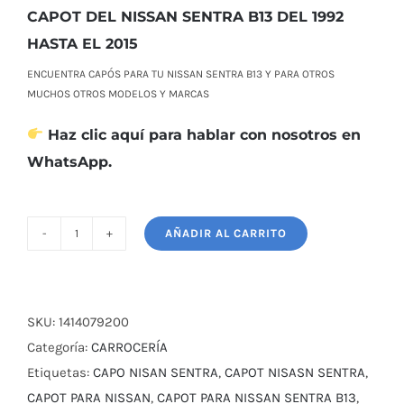
era:
es:
CAPOT DEL NISSAN SENTRA B13 DEL 1992
$ 114,00.
$ 102,00.
HASTA EL 2015
ENCUENTRA CAPÓS PARA TU NISSAN SENTRA B13 Y PARA OTROS
MUCHOS OTROS MODELOS Y MARCAS
Haz clic aquí para hablar con nosotros en
WhatsApp.
AÑADIR AL CARRITO
CAPOT
DEL
NISSAN
SENTRA
SKU:
1414079200
B13
Categoría:
CARROCERÍA
DEL
Etiquetas:
CAPO NISAN SENTRA
,
CAPOT NISASN SENTRA
,
1992
CAPOT PARA NISSAN
,
CAPOT PARA NISSAN SENTRA B13
,