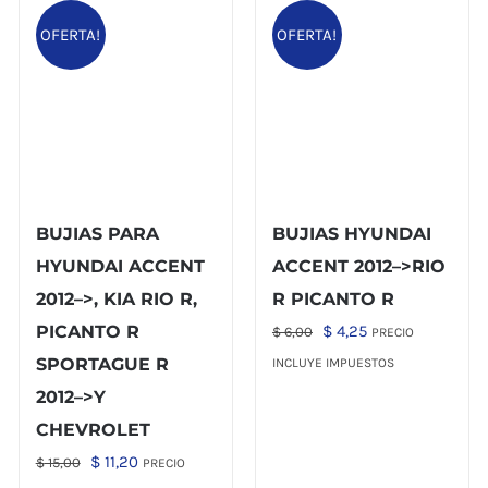
OFERTA!
OFERTA!
BUJIAS PARA
BUJIAS HYUNDAI
HYUNDAI ACCENT
ACCENT 2012–>RIO
2012–>, KIA RIO R,
R PICANTO R
El
El
PICANTO R
$
4,25
$
6,00
PRECIO
precio
precio
SPORTAGUE R
INCLUYE IMPUESTOS
original
actual
2012–>Y
era:
es:
CHEVROLET
$ 6,00.
$ 4,25.
El
El
$
11,20
$
15,00
PRECIO