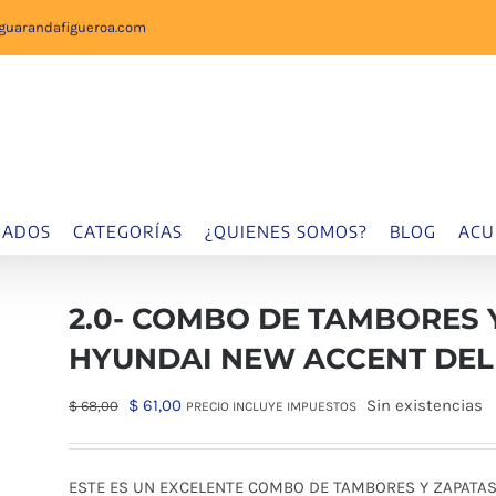
sguarandafigueroa.com
IADOS
CATEGORÍAS
¿QUIENES SOMOS?
BLOG
ACU
2.0- COMBO DE TAMBORES 
HYUNDAI NEW ACCENT DEL 
El
El
$
61,00
Sin existencias
$
68,00
PRECIO INCLUYE IMPUESTOS
precio
precio
original
actual
ESTE ES UN EXCELENTE COMBO DE TAMBORES Y ZAPATAS