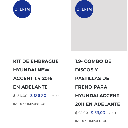
OFERTA!
OFERTA!
KIT DE EMBRAGUE
1.9- COMBO DE
HYUNDAI NEW
DISCOS Y
ACCENT 1.4 2016
PASTILLAS DE
EN ADELANTE
FRENO PARA
El
El
$
126,30
HYUNDAI ACCENT
$
133,00
PRECIO
precio
precio
2011 EN ADELANTE
INCLUYE IMPUESTOS
original
actual
El
El
$
53,00
$
63,00
PRECIO
era:
es:
precio
precio
INCLUYE IMPUESTOS
$ 133,00.
$ 126,30.