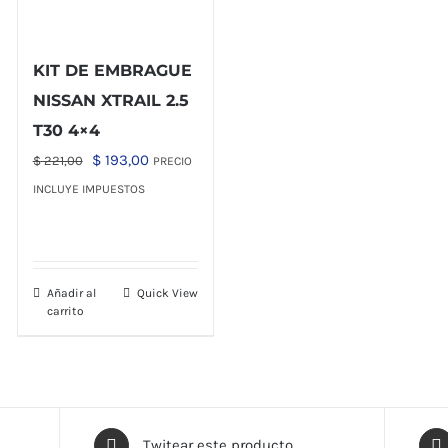
KIT DE EMBRAGUE
NISSAN XTRAIL 2.5
T30 4×4
El
El
$
193,00
$
221,00
PRECIO
precio
precio
INCLUYE IMPUESTOS
original
actual
era:
es:
$ 221,00.
$ 193,00.
Añadir al
Quick View
carrito
Twitear este producto