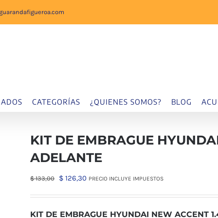
sguarandafigueroa.com
IADOS
CATEGORÍAS
¿QUIENES SOMOS?
BLOG
ACU
KIT DE EMBRAGUE HYUNDAI 
ADELANTE
El
El
$
126,30
$
133,00
PRECIO INCLUYE IMPUESTOS
precio
precio
original
actual
KIT DE EMBRAGUE HYUNDAI NEW ACCENT 1.