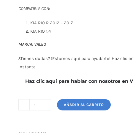
era:
es:
$ 133,00.
$ 126,30.
COMPATIBLE CON:
KIA RIO R 2012 – 2017
KIA RIO 1.4
MARCA: VALEO
¿Tienes dudas? ¡Estamos aquí para ayudarte! Haz clic en 
instante.
Haz clic aquí para hablar con nosotros en
AÑADIR AL CARRITO
KIT
DE
EMBRAGUE