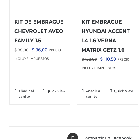
KIT DE EMBRAGUE
KIT EMBRAGUE
CHEVROLET AVEO
HYUNDAI ACCENT
FAMILY 1.5
1.4 1.6 VERNA
El
El
$
96,00
MATRIX GETZ 1.6
$
99,00
PRECIO
precio
precio
El
El
$
110,50
INCLUYE IMPUESTOS
$
123,00
PRECIO
original
actual
precio
precio
INCLUYE IMPUESTOS
era:
es:
original
actual
$ 99,00.
$ 96,00.
era:
es:
Añadir al
Quick View
Añadir al
Quick View
$ 123,00.
$ 110,50.
carrito
carrito
Compartir En Facebook