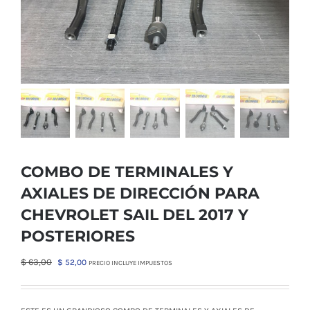
COMBO DE TERMINALES Y
AXIALES DE DIRECCIÓN PARA
CHEVROLET SAIL DEL 2017 Y
POSTERIORES
El
El
$
63,00
$
52,00
PRECIO INCLUYE IMPUESTOS
precio
precio
original
actual
era:
es: