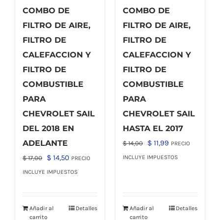
COMBO DE
COMBO DE
FILTRO DE AIRE,
FILTRO DE AIRE,
FILTRO DE
FILTRO DE
CALEFACCION Y
CALEFACCION Y
FILTRO DE
FILTRO DE
COMBUSTIBLE
COMBUSTIBLE
PARA
PARA
CHEVROLET SAIL
CHEVROLET SAIL
DEL 2018 EN
HASTA EL 2017
El
El
ADELANTE
$
11,99
$
14,00
PRECIO
precio
precio
El
El
$
14,50
INCLUYE IMPUESTOS
$
17,00
PRECIO
original
actual
precio
precio
INCLUYE IMPUESTOS
era:
es:
original
actual
$ 14,00.
$ 11,99.
era:
es:
Añadir al
Detalles
Añadir al
Detalles
$ 17,00.
$ 14,50.
carrito
carrito