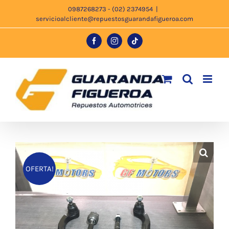
Saltar
0987268273 - (02) 2374954
|
servicioalcliente@repuestosguarandafigueroa.com
al
contenido
Facebook
Instagram
Tiktok
OFERTA!