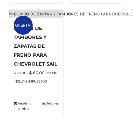
OFERTA!
COMBO DE
TAMBORES Y
ZAPATAS DE
FRENO PARA
CHEVROLET SAIL
El
El
$
66,00
$
75,00
PRECIO
precio
precio
INCLUYE IMPUESTOS
original
actual
era:
es:
Añadir al
Detalles
$ 75,00.
$ 66,00.
carrito