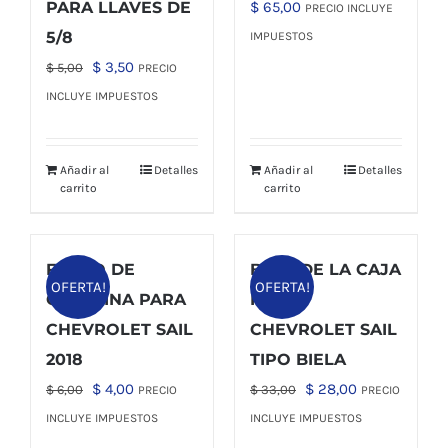
PARA LLAVES DE
$
65,00
PRECIO INCLUYE
5/8
IMPUESTOS
El
El
$
3,50
$
5,00
PRECIO
precio
precio
INCLUYE IMPUESTOS
original
actual
era:
es:
Añadir al
Detalles
Añadir al
Detalles
$ 5,00.
$ 3,50.
carrito
carrito
FILTRO DE
BASE DE LA CAJA
OFERTA!
OFERTA!
GASOLINA PARA
PARA
CHEVROLET SAIL
CHEVROLET SAIL
2018
TIPO BIELA
El
El
El
El
$
4,00
$
28,00
$
6,00
$
33,00
PRECIO
PRECIO
precio
precio
precio
precio
INCLUYE IMPUESTOS
INCLUYE IMPUESTOS
original
actual
original
actual