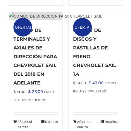
OFERTA!
OFERTA!
COMBO DE
COMBO DE
TERMINALES Y
DISCOS Y
AXIALES DE
PASTILLAS DE
DIRECCIÓN PARA
FRENO
CHEVROLET SAIL
CHEVROLET SAIL
DEL 2018 EN
1.4
El
El
ADELANTE
$
43,00
$
54,00
PRECIO
precio
precio
El
El
$
35,00
INCLUYE IMPUESTOS
$
41,00
PRECIO
original
actual
precio
precio
INCLUYE IMPUESTOS
era:
es:
original
actual
$ 54,00.
$ 43,00.
era:
es:
Añadir al
Detalles
Añadir al
Detalles
$ 41,00.
$ 35,00.
carrito
carrito