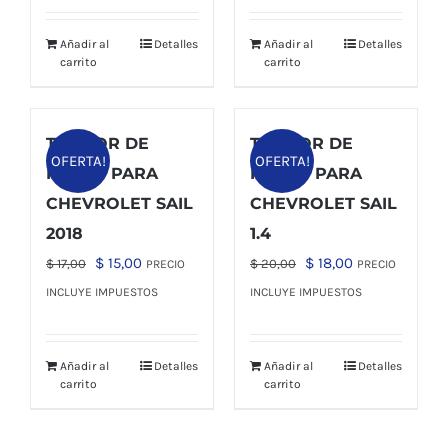
era:
es:
era:
es:
Añadir al
Detalles
Añadir al
Detalles
$ 6,00.
$ 4,00.
$ 33,00.
$ 28,00.
carrito
carrito
TAMBOR DE
TAMBOR DE
OFERTA!
OFERTA!
FRENO PARA
FRENO PARA
CHEVROLET SAIL
CHEVROLET SAIL
2018
1.4
El
El
El
El
$
15,00
$
18,00
$
17,00
$
20,00
PRECIO
PRECIO
precio
precio
precio
precio
INCLUYE IMPUESTOS
INCLUYE IMPUESTOS
original
actual
original
actual
era:
es:
era:
es:
Añadir al
Detalles
Añadir al
Detalles
$ 17,00.
$ 15,00.
$ 20,00.
$ 18,00.
carrito
carrito