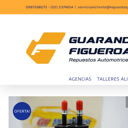
Saltar
0987268273 - (02) 2374954
|
servicioalcliente@repuesto
al
contenido
AGENCIAS
TALLERES AL
OFERTA!