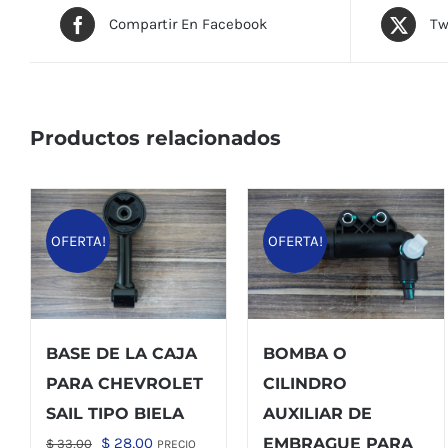
Compartir En Facebook
Tw
Productos relacionados
OFERTA!
OFERTA!
BASE DE LA CAJA
BOMBA O
PARA CHEVROLET
CILINDRO
SAIL TIPO BIELA
AUXILIAR DE
El
El
$
28,00
EMBRAGUE PARA
$
33,00
PRECIO