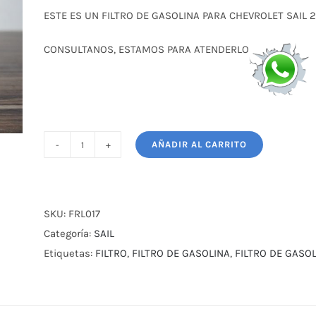
original
actual
ESTE ES UN FILTRO DE GASOLINA PARA CHEVROLET SAIL 
era:
es:
$ 6,00.
$ 4,00.
CONSULTANOS, ESTAMOS PARA ATENDERLO
AÑADIR AL CARRITO
FILTRO
DE
GASOLINA
PARA
SKU:
FRL017
CHEVROLET
Categoría:
SAIL
SAIL
Etiquetas:
FILTRO
,
FILTRO DE GASOLINA
,
FILTRO DE GASOL
2018
cantidad