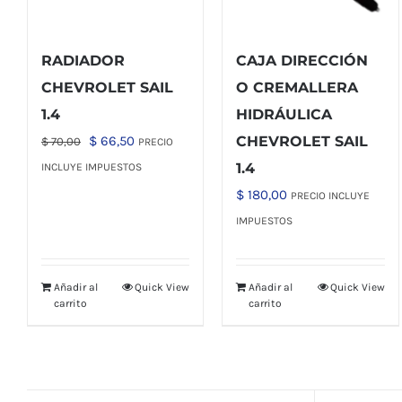
RADIADOR
CAJA DIRECCIÓN
CHEVROLET SAIL
O CREMALLERA
1.4
HIDRÁULICA
El
El
$
66,50
CHEVROLET SAIL
$
70,00
PRECIO
precio
precio
1.4
INCLUYE IMPUESTOS
original
actual
$
180,00
PRECIO INCLUYE
era:
es:
IMPUESTOS
$ 70,00.
$ 66,50.
Añadir al
Quick View
Añadir al
Quick View
carrito
carrito