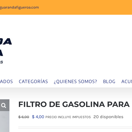
sguarandafigueroa.com
IADOS
CATEGORÍAS
¿QUIENES SOMOS?
BLOG
ACU
FILTRO DE GASOLINA PARA 
El
El
$
4,00
20 disponibles
$
6,00
PRECIO INCLUYE IMPUESTOS
precio
precio