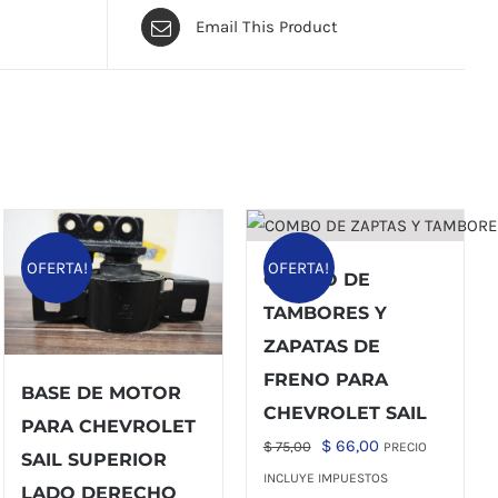
Email This Product
OFERTA!
OFERTA!
COMBO DE
TAMBORES Y
ZAPATAS DE
FRENO PARA
BASE DE MOTOR
CHEVROLET SAIL
PARA CHEVROLET
El
El
$
66,00
$
75,00
PRECIO
SAIL SUPERIOR
precio
precio
INCLUYE IMPUESTOS
LADO DERECHO