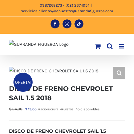
Saltar
0987268273 - (02) 2374954
|
servicioalcliente@repuestosguarandafigueroa.com
al
contenido
Facebook
Instagram
Tiktok
OFERTA!
DISCO DE FRENO CHEVROLET
SAIL 1.5 2018
El
El
$
24,00
$
19,00
10 disponibles
PRECIO INCLUYE IMPUESTOS
precio
precio
original
actual
era:
es:
DISCO DE FRENO CHEVROLET SAIL 1.5