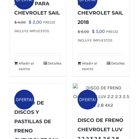
ACEITE PARA
PARA
CHEVROLET SAIL
CHEVROLET SAIL
El
El
$
2,00
2018
$
4,00
PRECIO
precio
precio
El
El
$
5,00
INCLUYE IMPUESTOS
$
6,00
PRECIO
original
actual
precio
precio
INCLUYE IMPUESTOS
era:
es:
original
actual
$ 4,00.
$ 2,00.
era:
es:
Añadir al
Detalles
Añadir al
Detalles
$ 6,00.
$ 5,00.
carrito
carrito
OFERTA!
OFERTA!
COMBO DE
DISCOS Y
DISCO DE FRENO
PASTILLAS DE
CHEVROLET LUV
FRENO
2.2 2.3 2.5 2.6 2.8