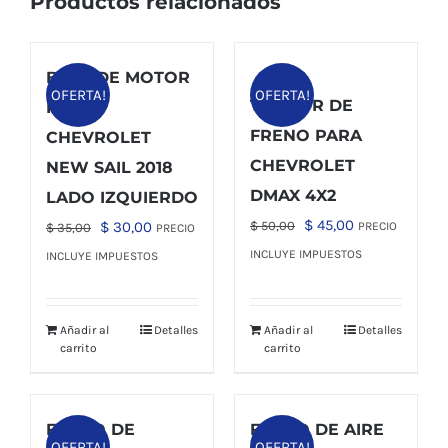
Productos relacionados
BASE DE MOTOR
OFERTA!
OFERTA!
TAMBOR DE
PARA
FRENO PARA
CHEVROLET
CHEVROLET
NEW SAIL 2018
DMAX 4X2
LADO IZQUIERDO
El
El
$
45,00
El
El
$
30,00
$
50,00
PRECIO
$
35,00
PRECIO
precio
precio
precio
precio
INCLUYE IMPUESTOS
INCLUYE IMPUESTOS
original
actual
original
actual
era:
es:
era:
es:
Añadir al
Detalles
Añadir al
Detalles
$ 50,00.
$ 45,00.
$ 35,00.
$ 30,00.
carrito
carrito
FILTRO DE
FILTRO DE AIRE
OFERTA!
OFERTA!