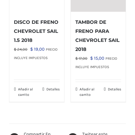
DISCO DE FRENO
TAMBOR DE
CHEVROLET SAIL
FRENO PARA
1.5 2018
CHEVROLET SAIL
El
El
$
19,00
2018
$
24,00
PRECIO
precio
precio
El
El
$
15,00
INCLUYE IMPUESTOS
$
17,00
PRECIO
original
actual
precio
precio
INCLUYE IMPUESTOS
era:
es:
original
actual
$ 24,00.
$ 19,00.
era:
es:
Añadir al
Detalles
Añadir al
Detalles
$ 17,00.
$ 15,00.
carrito
carrito
Compartir En
Twitear este