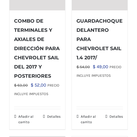
COMBO DE
GUARDACHOQUE
TERMINALES Y
DELANTERO
AXIALES DE
PARA
DIRECCIÓN PARA
CHEVROLET SAIL
CHEVROLET SAIL
1.4 2017/
El
El
DEL 2017 Y
$
49,00
$
54,00
PRECIO
precio
precio
POSTERIORES
INCLUYE IMPUESTOS
original
actual
El
El
$
52,00
$
63,00
PRECIO
era:
es:
precio
precio
INCLUYE IMPUESTOS
$ 54,00.
$ 49,00.
original
actual
era:
es:
Añadir al
Detalles
Añadir al
Detalles
$ 63,00.
$ 52,00.
carrito
carrito