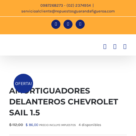
Saltar
0987268273 - (02) 2374954
|
servicioalcliente@repuestosguarandafigueroa.com
al
contenido
Facebook
Instagram
Tiktok
OFERTA!
AMORTIGUADORES
DELANTEROS CHEVROLET
SAIL 1.5
El
El
$
112,00
$
86,00
4 disponibles
PRECIO INCLUYE IMPUESTOS
precio
precio