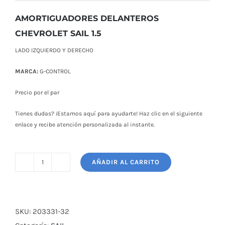
original
actual
era:
es:
AMORTIGUADORES DELANTEROS
$ 112,00.
$ 86,00.
CHEVROLET SAIL 1.5
LADO IZQUIERDO Y DERECHO
MARCA:
G-CONTROL
Precio por el par
Tienes dudas? ¡Estamos aquí para ayudarte! Haz clic en el siguiente
enlace y recibe atención personalizada al instante.
AÑADIR AL CARRITO
AMORTIGUADORES
DELANTEROS
CHEVROLET
SAIL
SKU:
203331-32
1.5