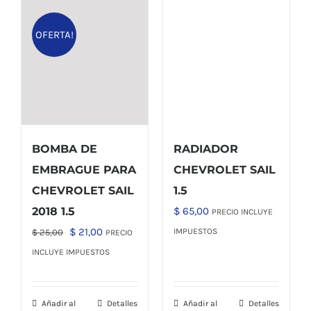
OFERTA!
BOMBA DE
RADIADOR
EMBRAGUE PARA
CHEVROLET SAIL
CHEVROLET SAIL
1.5
2018 1.5
$
65,00
PRECIO INCLUYE
El
El
$
21,00
IMPUESTOS
$
25,00
PRECIO
precio
precio
INCLUYE IMPUESTOS
original
actual
era:
es:
Añadir al
Detalles
Añadir al
Detalles
$ 25,00.
$ 21,00.