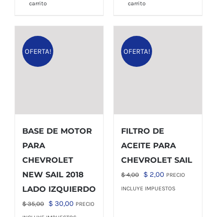
carrito
carrito
OFERTA!
OFERTA!
BASE DE MOTOR
FILTRO DE
PARA
ACEITE PARA
CHEVROLET
CHEVROLET SAIL
El
El
NEW SAIL 2018
$
2,00
$
4,00
PRECIO
precio
precio
LADO IZQUIERDO
INCLUYE IMPUESTOS
original
actual
El
El
$
30,00
$
35,00
PRECIO
era:
es:
precio
precio