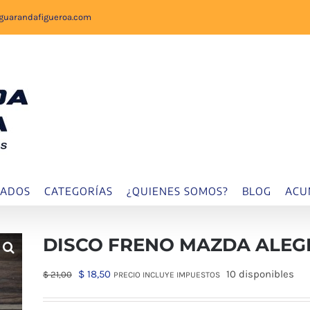
sguarandafigueroa.com
IADOS
CATEGORÍAS
¿QUIENES SOMOS?
BLOG
ACU
DISCO FRENO MAZDA ALEG
El
El
$
18,50
10 disponibles
$
21,00
PRECIO INCLUYE IMPUESTOS
precio
precio