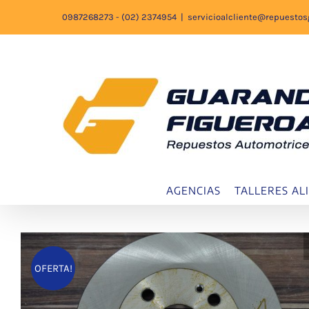
Saltar
0987268273 - (02) 2374954
|
servicioalcliente@repuesto
al
contenido
AGENCIAS
TALLERES AL
OFERTA!