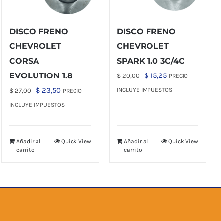
DISCO FRENO
DISCO FRENO
CHEVROLET
CHEVROLET
CORSA
SPARK 1.0 3C/4C
El
El
EVOLUTION 1.8
$
15,25
$
20,00
PRECIO
precio
precio
El
El
$
23,50
INCLUYE IMPUESTOS
$
27,00
PRECIO
original
actual
precio
precio
INCLUYE IMPUESTOS
era:
es:
original
actual
$ 20,00.
$ 15,25.
era:
es:
Añadir al
Quick View
Añadir al
Quick View
$ 27,00.
$ 23,50.
carrito
carrito