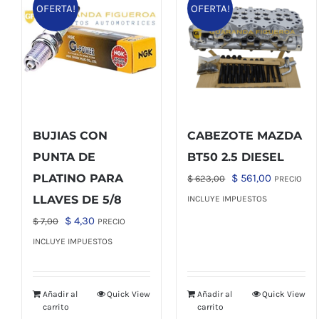
OFERTA!
OFERTA!
BUJIAS CON
CABEZOTE MAZDA
PUNTA DE
BT50 2.5 DIESEL
El
El
PLATINO PARA
$
561,00
$
623,00
PRECIO
precio
precio
LLAVES DE 5/8
INCLUYE IMPUESTOS
original
actual
El
El
$
4,30
$
7,00
PRECIO
era:
es:
precio
precio
INCLUYE IMPUESTOS
$ 623,00.
$ 561,00.
original
actual
era:
es:
Añadir al
Quick View
Añadir al
Quick View
$ 7,00.
$ 4,30.
carrito
carrito