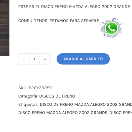
original
actual
ESTE ES EL DISCO FRENO MAZDA ALEGRO 2002 GRANDE
era:
es:
$ 21,00.
$ 18,50.
CONSULTENOS, ESTAMOS PARA SERVIRLE
AÑADIR AL CARRITO
DISCO
FRENO
MAZDA
ALEGRO
SKU:
B26Y3325X
2002
Categoría:
DISCOS DE FRENO
GRANDE
Etiquetas:
DISCO DE FRENO MAZDA ALEGRO 2002 GRAN
cantidad
DISCO FRENO MAZDA ALEGRO 2002 GRANDE
,
DISCO FRE