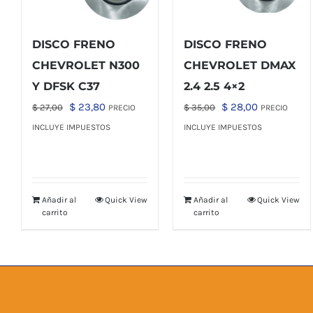
DISCO FRENO
DISCO FRENO
CHEVROLET N300
CHEVROLET DMAX
Y DFSK C37
2.4 2.5 4×2
El
El
El
El
$
23,80
$
28,00
$
27,00
$
35,00
PRECIO
PRECIO
precio
precio
precio
precio
INCLUYE IMPUESTOS
INCLUYE IMPUESTOS
original
actual
original
actual
era:
es:
era:
es:
$ 27,00.
$ 23,80.
$ 35,00.
$ 28,00.
Añadir al
Quick View
Añadir al
Quick View
carrito
carrito