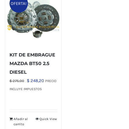
OFERTA!
KIT DE EMBRAGUE
MAZDA BT50 2.5
DIESEL
El
El
$
248,20
$
275,00
PRECIO
precio
precio
INCLUYE IMPUESTOS
original
actual
era:
es:
$ 275,00.
$ 248,20.
Añadir al
Quick View
carrito