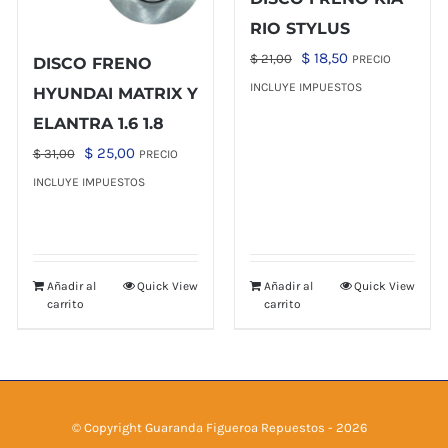
RIO STYLUS
El
El
$
18,50
$
21,00
PRECIO
DISCO FRENO
precio
precio
INCLUYE IMPUESTOS
HYUNDAI MATRIX Y
original
actual
ELANTRA 1.6 1.8
era:
es:
El
El
$
25,00
$
31,00
PRECIO
$ 21,00.
$ 18,50.
precio
precio
INCLUYE IMPUESTOS
original
actual
era:
es:
$ 31,00.
$ 25,00.
Añadir al
Quick View
Añadir al
Quick View
carrito
carrito
© Copyright Guaranda Figueroa Repuestos -
2026